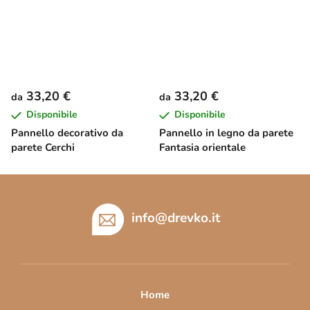
33,20 €
33,20 €
da
da
Disponibile
Disponibile
Pannello decorativo da
Pannello in legno da parete
parete Cerchi
Fantasia orientale
P
i
è
info
@
drevko.it
d
i
p
a
Home
g