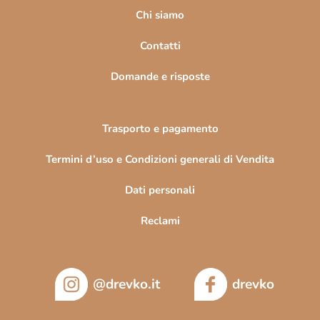
i
Chi siamo
n
Contatti
a
Domande e risposte
Trasporto e pagamento
Termini d’uso e Condizioni generali di Vendita
Dati personali
Reclami
@drevko.it
drevko