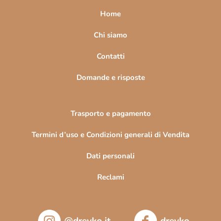
a
Home
g
i
Chi siamo
n
Contatti
a
Domande e risposte
Trasporto e pagamento
Termini d’uso e Condizioni generali di Vendita
Dati personali
Reclami
@drevko.it
drevko