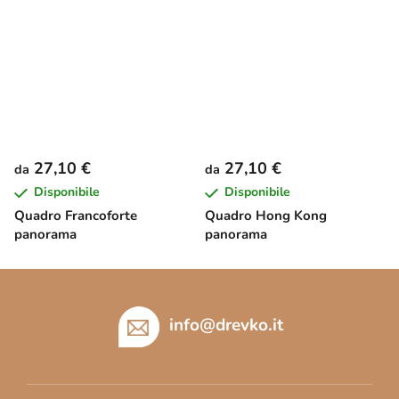
27,10 €
27,10 €
da
da
Disponibile
Disponibile
Quadro Francoforte
Quadro Hong Kong
panorama
panorama
P
i
è
info
@
drevko.it
d
i
p