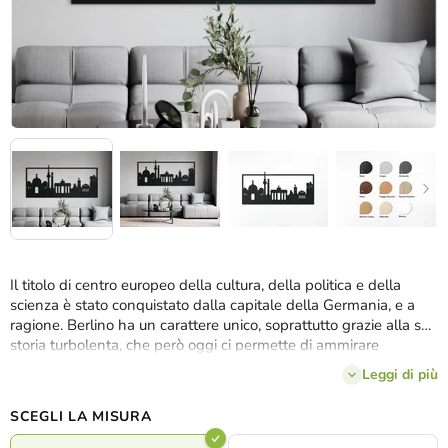
Il titolo di centro europeo della cultura, della politica e della
scienza è stato conquistato dalla capitale della Germania, e a
ragione. Berlino ha un carattere unico, soprattutto grazie alla sua
storia turbolenta, che però oggi ci permette di ammirare
numerosi monumenti storici. Potete ammirarli anche attraverso
Leggi di più
le decorazioni in
3 dimensioni e 8 decori
. Il quadro in legno
Berlino cattura infatti in un
ampio panorama
il meglio della
SCEGLI LA MISURA
famosa metropoli.