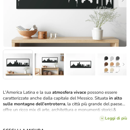
L'America Latina e la sua
atmosfera vivace
possono essere
caratterizzate anche dalla capitale del Messico. Situata
in alto
sulle montagne dell'entroterra
, la città più grande del paese
offre un ricco mix di arte, architettura e monumenti storici.&
nbsp;Abbiamo deciso di riunire le bellezze e gli angoli più
Leggi di più
famosi della metropoli in un unico
quadro panoramico
e
abbiamo creato il quadro in legno Messico
in 3 dimensioni
e
8