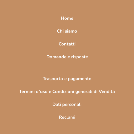
i
p
a
Home
g
i
Chi siamo
n
Contatti
a
Domande e risposte
Trasporto e pagamento
Termini d’uso e Condizioni generali di Vendita
Dati personali
Reclami