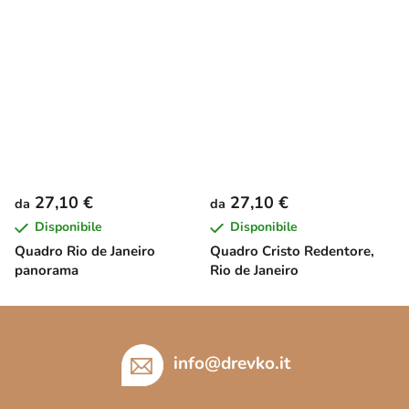
27,10 €
27,10 €
da
da
Disponibile
Disponibile
Quadro Rio de Janeiro
Quadro Cristo Redentore,
panorama
Rio de Janeiro
P
i
è
info
@
drevko.it
d