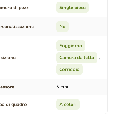
mero di pezzi
Single piece
rsonalizzazione
No
Soggiorno
,
sizione
Camera da letto
,
Corridoio
essore
5 mm
po di quadro
A colori