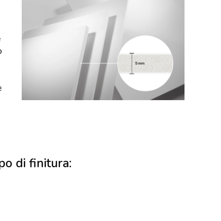
e
o
e
po di finitura: