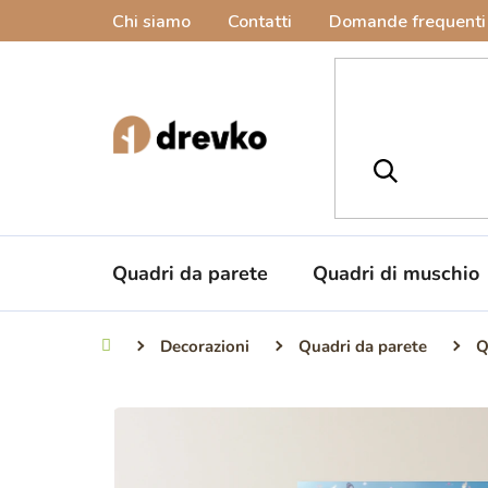
Vai
Chi siamo
Contatti
Domande frequenti
al
contenuto
Quadri da parete
Quadri di muschio
Decorazioni
Quadri da parete
Q
Casa