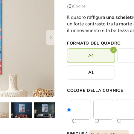
La
(0)
valutazione
Il quadro raffigura
uno scheletr
media
un forte contrasto tra la morte 
del
il rinnovamento e la bellezza del
prodotto
è
FORMATO DEL QUADRO
0,0
su
A4
5
stelle.
A1
COLORE DELLA CORNICE
FINITURA