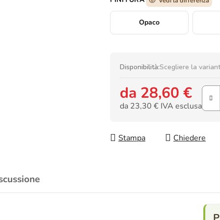
Vedi la differenza
Opaco
Disponibilità:
Scegliere la varian
da
28,60 €
da
23,30 €
IVA esclusa
Prezzo della misura:
Stampa
Chiedere
scussione