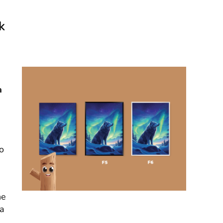
k
a
o
he
ta