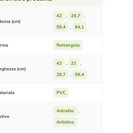
42
,
29,7
,
tezza (cm)
59,4
,
84,1
orma
Rettangolo
42
,
21
,
rghezza (cm)
29,7
,
59,4
teriale
PVC
Astratto
,
tivo
Artistico