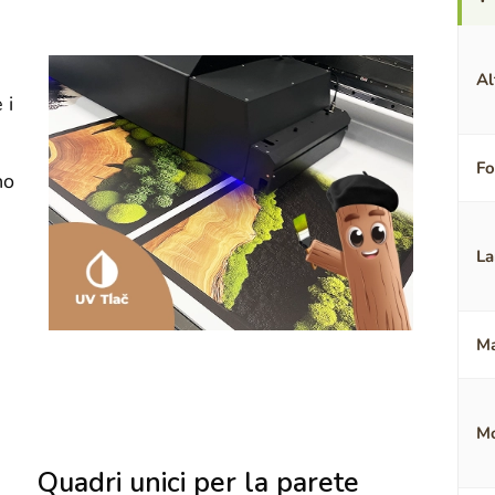
Al
 i
F
no
La
Ma
Mo
Quadri unici per la parete