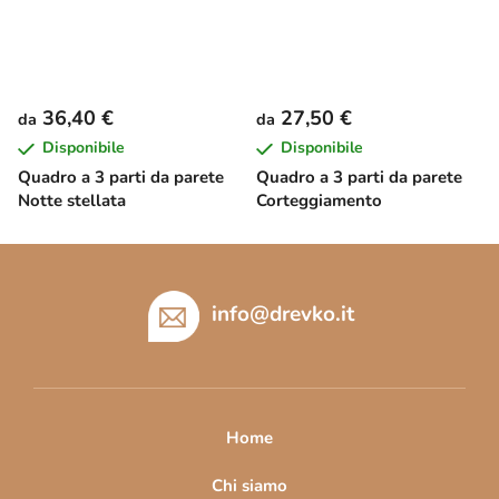
36,40 €
27,50 €
da
da
Disponibile
Disponibile
Quadro a 3 parti da parete
Quadro a 3 parti da parete
Notte stellata
Corteggiamento
P
i
è
info
@
drevko.it
d
i
p
a
Home
g
i
Chi siamo