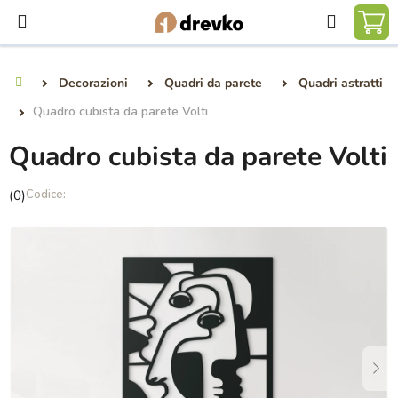
Vai
Ricerca
al
CA
contenuto
DE
Decorazioni
Quadri da parete
Quadri astratti
Casa
SP
Quadro cubista da parete Volti
Quadro cubista da parete Volti
La
(0)
valutazione
media
del
prodotto
è
0,0
su
5
stelle.