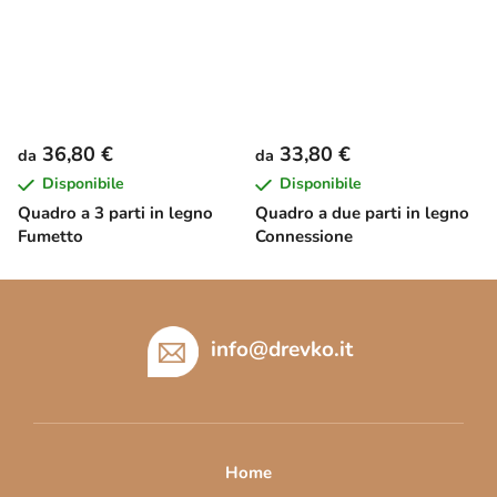
36,80 €
33,80 €
da
da
Disponibile
Disponibile
Quadro a 3 parti in legno
Quadro a due parti in legno
Fumetto
Connessione
P
i
è
info
@
drevko.it
d
i
p
a
Home
g