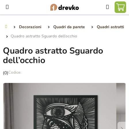
Vai
Ricerca
al
CA
contenuto
DE
Decorazioni
Quadri da parete
Quadri astratti
Casa
SP
Quadro astratto Sguardo dell’occhio
Quadro astratto Sguardo
dell’occhio
La
(0)
valutazione
media
del
prodotto
è
0,0
su
5
stelle.