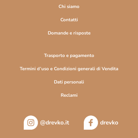
i
Chi siamo
n
Contatti
a
Domande e risposte
Trasporto e pagamento
Termini d’uso e Condizioni generali di Vendita
Dati personali
Reclami
@drevko.it
drevko