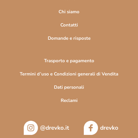
g
i
Chi siamo
n
Contatti
a
Domande e risposte
Trasporto e pagamento
Termini d’uso e Condizioni generali di Vendita
Dati personali
Reclami
@drevko.it
drevko