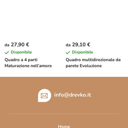
27,90 €
29,10 €
da
da
Disponibile
Disponibile
Quadro a 4 parti
Quadro multidirezionale da
Maturazione nell’amore
parete Evoluzione
P
i
è
info
@
drevko.it
d
i
p
a
Home