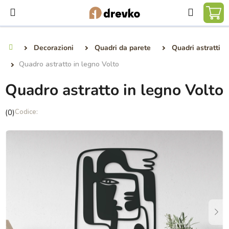
Vai
Ricerca
al
CA
contenuto
DE
Decorazioni
Quadri da parete
Quadri astratti
Casa
SP
Quadro astratto in legno Volto
Quadro astratto in legno Volto
La
(0)
valutazione
media
del
prodotto
è
0,0
su
5
stelle.