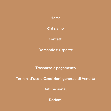
i
p
a
Home
g
i
Chi siamo
n
Contatti
a
Domande e risposte
Trasporto e pagamento
Termini d’uso e Condizioni generali di Vendita
Dati personali
Reclami