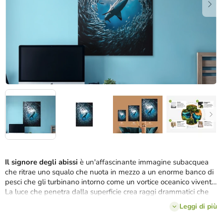
Il signore degli abissi
è un'affascinante immagine subacquea
che ritrae uno squalo che nuota in mezzo a un enorme banco di
pesci che gli turbinano intorno come un vortice oceanico vivente.
La luce che penetra dalla superficie crea raggi drammatici che
accentuano il dinamismo e la tensione della scena. Lo squalo,
Leggi di più
calmo e potente, è il centro visivo e simbolico della
composizione, incarnando la forza, la calma e il controllo nel