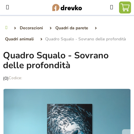
Vai
Ricerca
al
CA
contenuto
DE
Decorazioni
Quadri da parete
Casa
SP
Quadri animali
Quadro Squalo - Sovrano delle profondità
Quadro Squalo - Sovrano
delle profondità
La
(0)
valutazione
media
del
prodotto
è
0,0
su
5
stelle.