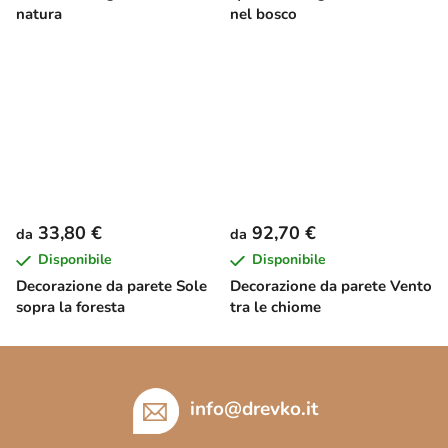
natura
nel bosco
33,80 €
92,70 €
da
da
Disponibile
Disponibile
Decorazione da parete Sole
Decorazione da parete Vento
sopra la foresta
tra le chiome
P
i
è
info
@
drevko.it
d