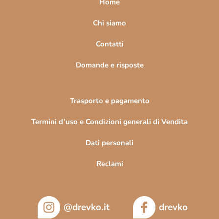
Home
g
i
Chi siamo
n
Contatti
a
Domande e risposte
Trasporto e pagamento
Termini d’uso e Condizioni generali di Vendita
Dati personali
Reclami
@drevko.it
drevko