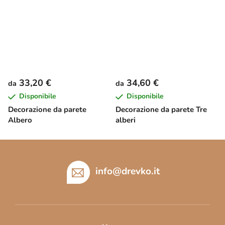
33,20 €
34,60 €
da
da
Disponibile
Disponibile
Decorazione da parete
Decorazione da parete Tre
Albero
alberi
P
i
è
info
@
drevko.it
d
i
p
a