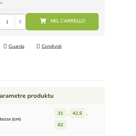
te
Guarda
Condividi
31
,
42,5
,
tezza (cm)
62