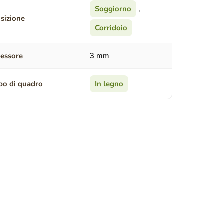
Soggiorno
,
sizione
Corridoio
essore
3 mm
po di quadro
In legno