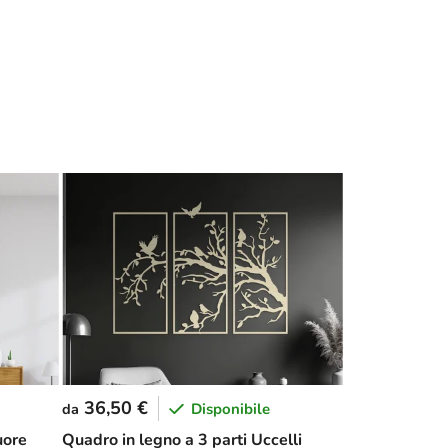
36,50 €
Disponibile
da
uore
Quadro in legno a 3 parti Uccelli