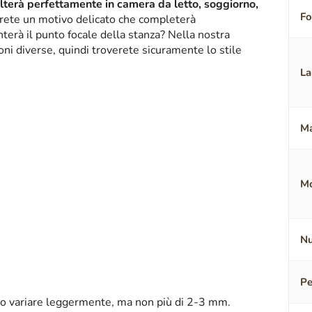
alterà perfettamente in camera da letto, soggiorno,
F
erete un motivo delicato che completerà
terà il punto focale della stanza? Nella nostra
oni diverse, quindi troverete sicuramente lo stile
La
Ma
Mo
Nu
Pe
o variare leggermente, ma non più di 2-3 mm.