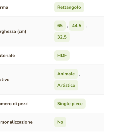
orma
Rettangolo
65
,
44,5
,
rghezza (cm)
32,5
teriale
HDF
Animale
,
tivo
Artistico
mero di pezzi
Single piece
rsonalizzazione
No