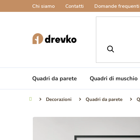
Vai
Chi siamo
Contatti
Domande frequenti
al
contenuto
Quadri da parete
Quadri di muschio
Decorazioni
Quadri da parete
Q
Casa