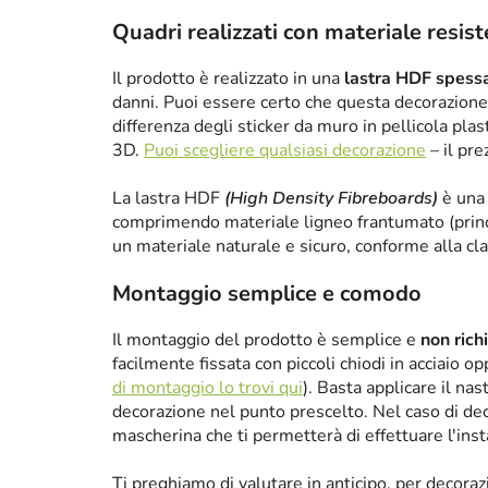
Quadri realizzati con materiale resis
Il prodotto è realizzato in una
lastra HDF spes
danni. Puoi essere certo che questa decorazione 
differenza degli sticker da muro in pellicola plas
3D.
Puoi scegliere qualsiasi decorazione
– il pre
La lastra HDF
(High Density Fibreboards)
è una 
comprimendo materiale ligneo frantumato (princ
un materiale naturale e sicuro, conforme alla cl
Montaggio semplice e comodo
Il montaggio del prodotto è semplice e
non rich
facilmente fissata con piccoli chiodi in acciaio 
di montaggio lo trovi qui
). Basta applicare il nas
decorazione nel punto prescelto. Nel caso di de
mascherina che ti permetterà di effettuare l'ins
Ti preghiamo di valutare in anticipo, per decora