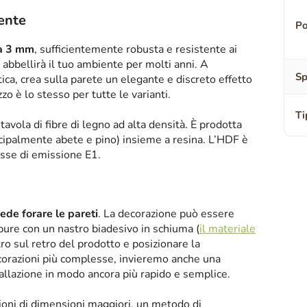
tente
Po
sa 3 mm
, sufficientemente robusta e resistente ai
abbellirà il tuo ambiente per molti anni. A
Sp
tica, crea sulla parete un elegante e discreto effetto
zzo è lo stesso per tutte le varianti.
Ti
tavola di fibre di legno ad alta densità. È prodotta
ipalmente abete e pino) insieme a resina. L’HDF è
asse di emissione E1.
iede forare le pareti
. La decorazione può essere
oppure con un nastro biadesivo in schiuma (
il materiale
tro sul retro del prodotto e posizionare la
corazioni più complesse, invieremo anche una
tallazione in modo ancora più rapido e semplice.
zioni di dimensioni maggiori, un metodo di