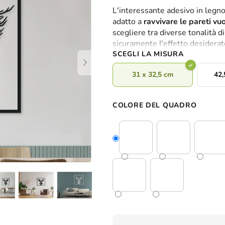
valutazione
L'interessante adesivo in legno
media
adatto a
ravvivare le pareti vu
del
scegliere tra diverse tonalità 
prodotto
sicuramente l'effetto desiderat
è
SCEGLI LA MISURA
0,0
su
31 x 32,5 cm
42,
5
stelle.
COLORE DEL QUADRO