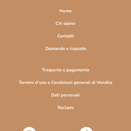
p
a
Home
g
i
Chi siamo
n
Contatti
a
Domande e risposte
Trasporto e pagamento
Termini d’uso e Condizioni generali di Vendita
Dati personali
Reclami