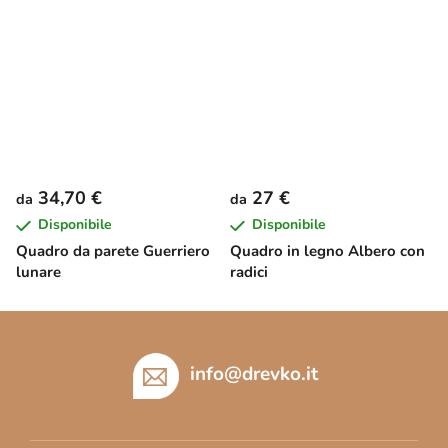
34,70 €
27 €
da
da
Disponibile
Disponibile
Quadro da parete Guerriero
Quadro in legno Albero con
lunare
radici
P
i
è
info
@
drevko.it
d
i