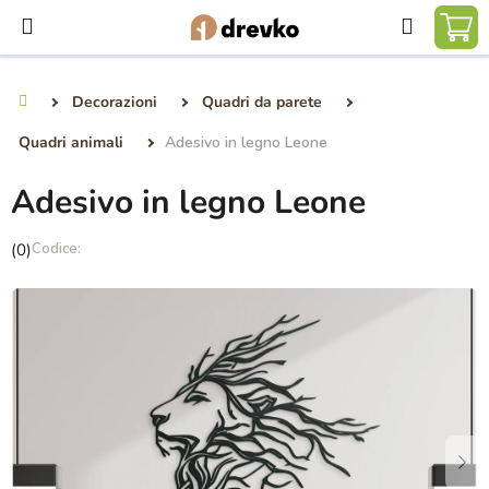
Vai
Ricerca
al
CA
contenuto
DE
Decorazioni
Quadri da parete
Casa
SP
Quadri animali
Adesivo in legno Leone
Adesivo in legno Leone
La
(0)
valutazione
media
del
prodotto
è
0,0
su
5
stelle.