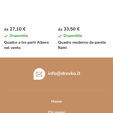
27,10 €
33,50 €
da
da
Disponibile
Disponibile
Quadro a tre parti Albero
Quadro moderno da parete
nel vento
Rami
P
i
è
info
@
drevko.it
d
i
p
a
Home
g
Chi siamo