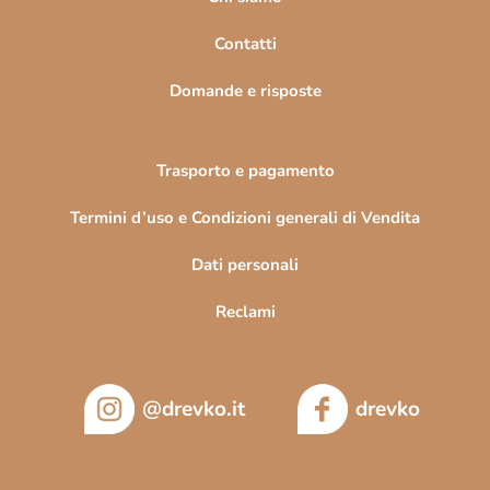
i
n
Contatti
a
Domande e risposte
Trasporto e pagamento
Termini d’uso e Condizioni generali di Vendita
Dati personali
Reclami
@drevko.it
drevko