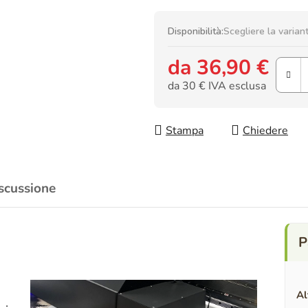
Disponibilità:
Scegliere la varian
da
36,90 €
da
30 €
IVA esclusa
Prezzo della misura:
Stampa
Chiedere
scussione
Al