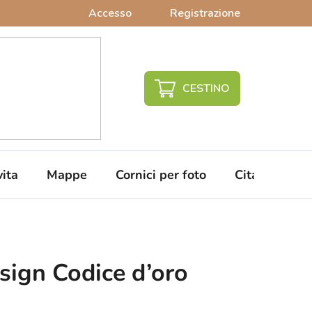
Accesso
Registrazione
CARRELLO
DELLA
SPESA
vita
Mappe
Cornici per foto
Citazioni da 
sign Codice d’oro