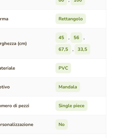
80
,
100
orma
Rettangolo
45
,
56
,
rghezza (cm)
67,5
,
33,5
teriale
PVC
tivo
Mandala
mero di pezzi
Single piece
rsonalizzazione
No