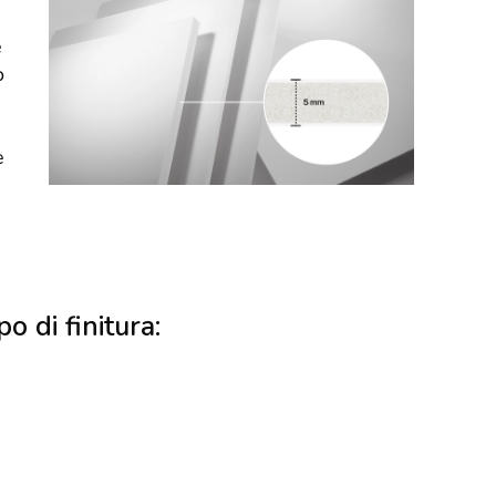
e
o
e
po di finitura: