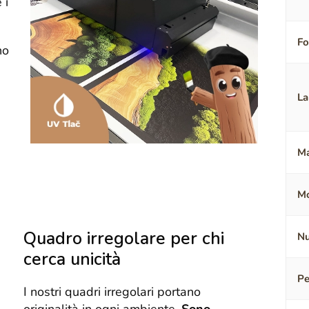
 i
F
no
La
Ma
Mo
Quadro irregolare per chi
Nu
cerca unicità
Pe
I nostri quadri irregolari portano