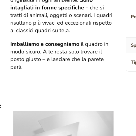
originalità in ogni ambiente.
Sono
intagliati in forme specifiche –
che si
tratti di animali, oggetti o scenari. I quadri
Po
risultano più vivaci ed eccezionali rispetto
ai classici quadri su tela.
Imballiamo e consegniamo
il quadro in
Sp
modo sicuro. A te resta solo trovare il
posto giusto – e lasciare che la parete
Ti
parli.
e