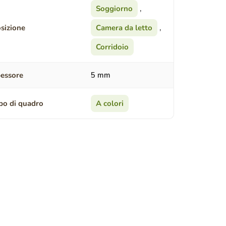
Soggiorno
,
sizione
Camera da letto
,
Corridoio
essore
5 mm
po di quadro
A colori