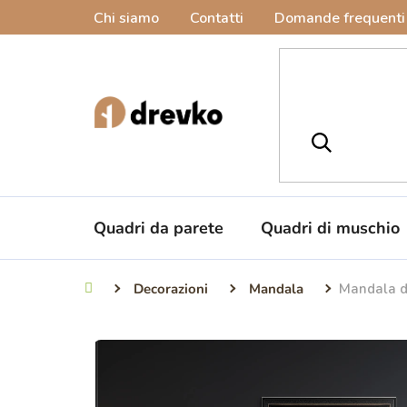
Vai
Chi siamo
Contatti
Domande frequenti
al
contenuto
Quadri da parete
Quadri di muschio
Decorazioni
Mandala
Mandala di
Casa