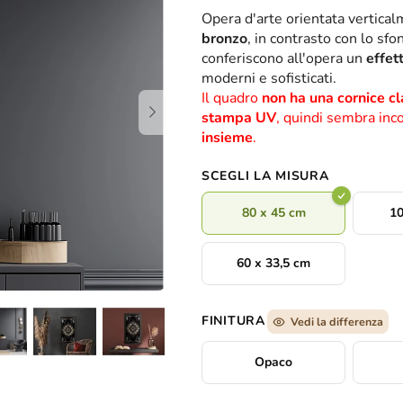
valutazione
Opera d'arte orientata vertica
media
bronzo
, in contrasto con lo sf
del
conferiscono all'opera un
effet
prodotto
moderni e sofisticati.
è
Il quadro
non ha una cornice cl
0,0
stampa UV
, quindi sembra inco
su
insieme
.
5
stelle.
SCEGLI LA MISURA
80 x 45 cm
10
60 x 33,5 cm
FINITURA
Vedi la differenza
Opaco