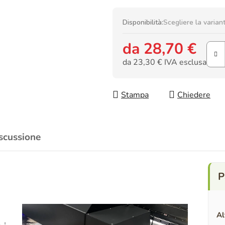
Disponibilità:
Scegliere la varian
da
28,70 €
da
23,30 €
IVA esclusa
Prezzo della misura:
Stampa
Chiedere
scussione
Al