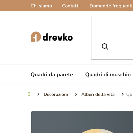
Vai
Chi siamo
Contatti
Domande frequenti
al
contenuto
Quadri da parete
Quadri di muschio
Decorazioni
Alberi della vita
Qua
Casa