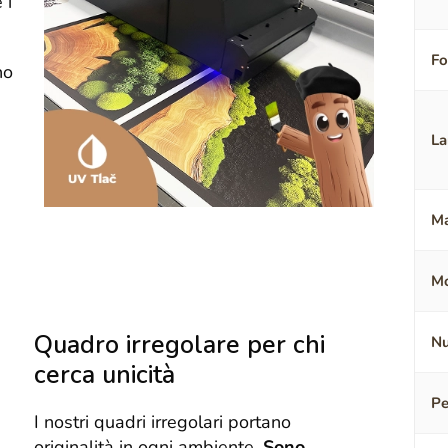
 i
F
no
La
Ma
Mo
Quadro irregolare per chi
Nu
cerca unicità
Pe
I nostri quadri irregolari portano
originalità in ogni ambiente.
Sono