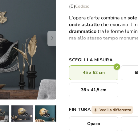
La
(0)
valutazione
L'opera d'arte combina un
sole
media
onde astratte
che evocano il m
del
drammatico
tra le forme lumin
prodotto
ma allo stesso tempo monume
è
l'armonia della natura e l'ele
0,0
su
5
SCEGLI LA MISURA
stelle.
45 x 52 cm
6
36 x 41,5 cm
FINITURA
Vedi la differenza
Opaco