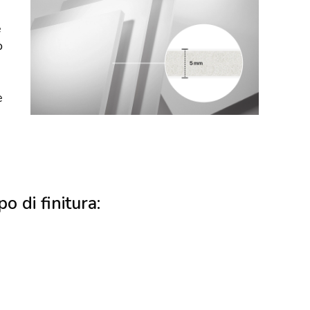
e
o
e
po di finitura: