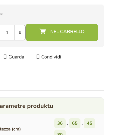
te
Guarda
Condividi
36
,
65
,
45
,
tezza (cm)
80