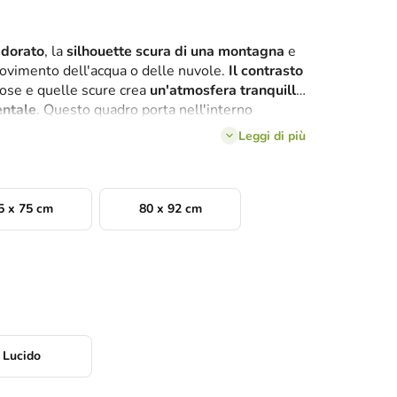
 dorato
, la
silhouette scura di una montagna
e
ovimento dell'acqua o delle nuvole.
Il contrasto
ose e quelle scure crea
un'atmosfera tranquilla
ntale
. Questo quadro porta nell'interno
ganza astratta
.
Leggi di più
5 x 75 cm
80 x 92 cm
Lucido