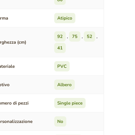
orma
Atipico
92
,
75
,
52
,
rghezza (cm)
41
teriale
PVC
tivo
Albero
mero di pezzi
Single piece
rsonalizzazione
No