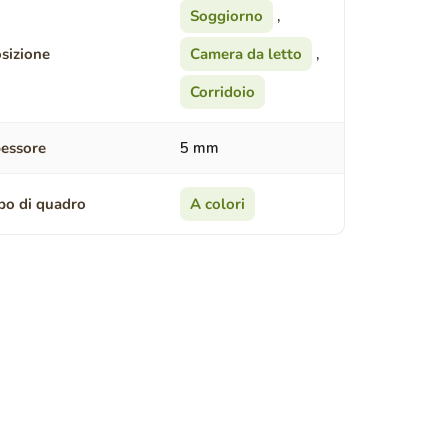
Soggiorno
,
sizione
Camera da letto
,
Corridoio
essore
5 mm
po di quadro
A colori