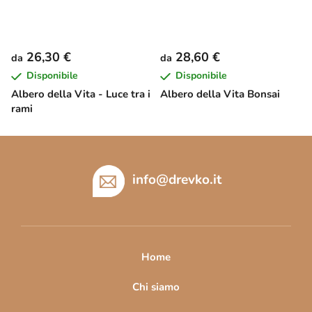
26,30 €
28,60 €
da
da
Disponibile
Disponibile
Albero della Vita - Luce tra i
Albero della Vita Bonsai
rami
P
i
è
info
@
drevko.it
d
i
p
a
Home
g
i
Chi siamo
n