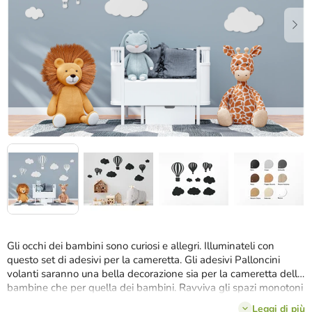
stelle.
Gli occhi dei bambini sono curiosi e allegri. Illuminateli con
questo set di adesivi per la cameretta. Gli adesivi Palloncini
volanti saranno una bella decorazione sia per la cameretta delle
bambine che per quella dei bambini. Ravviva gli spazi monotoni
della cameretta dei bambini con adesivi alla moda dal design
Leggi di più