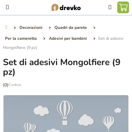
Vai
Ricerca
al
CA
contenuto
DE
Decorazioni
Quadri da parete
Casa
SP
Per la cameretta
Adesivi per bambini
Set di adesivi
Mongolfiere (9 pz)
Set di adesivi Mongolfiere (9
pz)
La
(0)
valutazione
media
del
prodotto
è
0,0
su
5