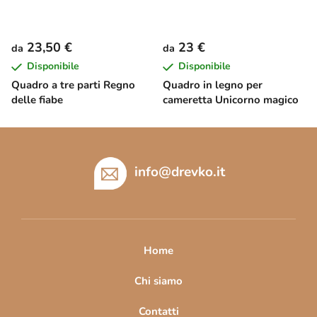
23,50 €
23 €
da
da
Disponibile
Disponibile
Quadro a tre parti Regno
Quadro in legno per
delle fiabe
cameretta Unicorno magico
P
i
è
info
@
drevko.it
d
i
p
a
Home
g
i
Chi siamo
n
Contatti