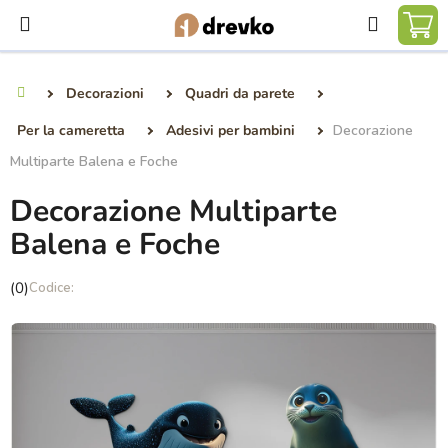
Vai
Ricerca
al
CA
contenuto
DE
Decorazioni
Quadri da parete
Casa
SP
Per la cameretta
Adesivi per bambini
Decorazione
Multiparte Balena e Foche
Decorazione Multiparte
Balena e Foche
La
(0)
valutazione
media
del
prodotto
è
0,0
su
5