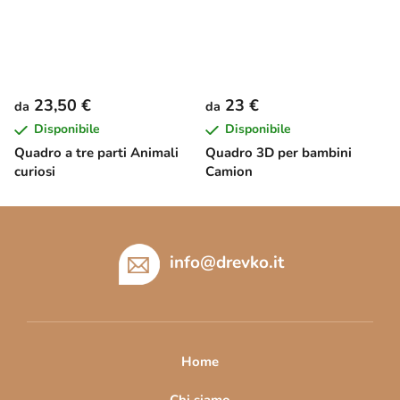
23,50 €
23 €
da
da
Disponibile
Disponibile
Quadro a tre parti Animali
Quadro 3D per bambini
curiosi
Camion
P
i
è
info
@
drevko.it
d
i
p
a
Home
g
Chi siamo