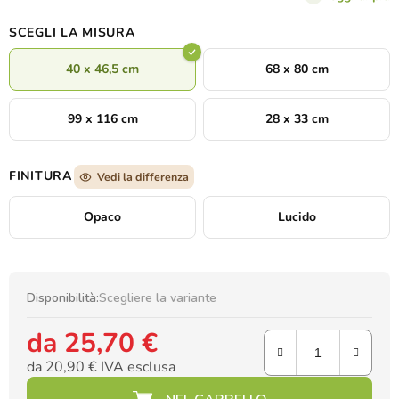
fantasia e l'amore per il mondo marino.
SCEGLI LA MISURA
40 x 46,5 cm
68 x 80 cm
99 x 116 cm
28 x 33 cm
FINITURA
Vedi la differenza
Opaco
Lucido
Disponibilità:
Scegliere la variante
da
25,70 €
da
20,90 €
IVA esclusa
Prezzo della misura: