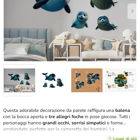
stelle.
Questa adorabile decorazione da parete raffigura una
balena
con la bocca aperta e
tre allegri foche
in pose giocose. Tutti i
personaggi hanno
grandi occhi, sorrisi simpatici
e forme
arrotondate, perfette per la cameretta dei bambini. La
decorazione ha un effetto amichevole e allegro e stimola la
Leggi di più