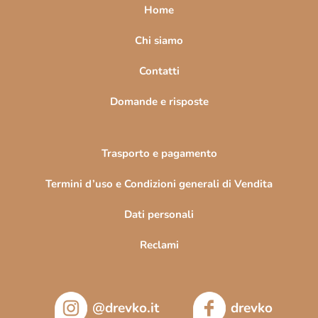
a
Home
g
i
Chi siamo
n
Contatti
a
Domande e risposte
Trasporto e pagamento
Termini d’uso e Condizioni generali di Vendita
Dati personali
Reclami
@drevko.it
drevko