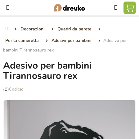
Vai
Ricerca
al
CA
contenuto
DE
Decorazioni
Quadri da parete
Casa
SP
Per la cameretta
Adesivi per bambini
Adesivo per
bambini Tirannosauro rex
Adesivo per bambini
Tirannosauro rex
La
(0)
valutazione
media
del
prodotto
è
0,0
su
5