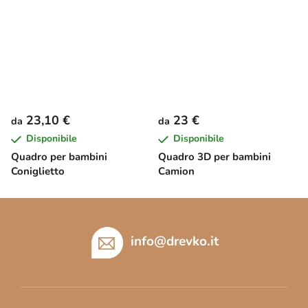
23,10 €
23 €
da
da
Disponibile
Disponibile
Quadro per bambini
Quadro 3D per bambini
Coniglietto
Camion
P
i
è
info
@
drevko.it
d
i
p