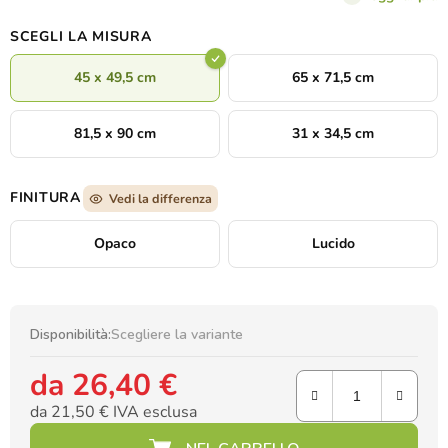
SCEGLI LA MISURA
45 x 49,5 cm
65 x 71,5 cm
81,5 x 90 cm
31 x 34,5 cm
FINITURA
Vedi la differenza
Opaco
Lucido
Disponibilità:
Scegliere la variante
da
26,40 €
da
21,50 €
IVA esclusa
Prezzo della misura: