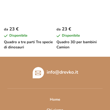
23 €
23 €
da
da
Disponibile
Disponibile
Quadro a tre parti Tre specie
Quadro 3D per bambini
di dinosauri
Camion
P
i
è
info
@
drevko.it
d
i
p
a
Home
g
Chi siamo