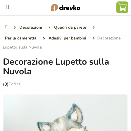
Vai
Ricerca
al
CA
contenuto
DE
Decorazioni
Quadri da parete
Casa
SP
Per la cameretta
Adesivi per bambini
Decorazione
Lupetto sulla Nuvola
Decorazione Lupetto sulla
Nuvola
La
(0)
valutazione
media
del
prodotto
è
0,0
su
5