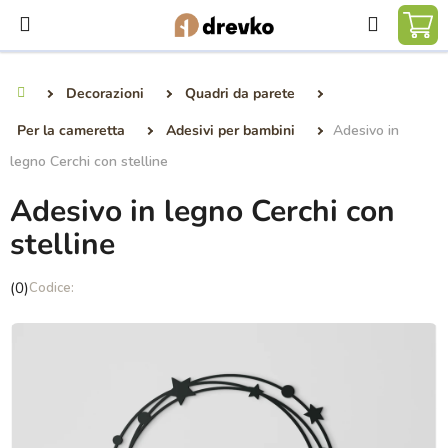
Vai
Ricerca
al
CA
contenuto
DE
Decorazioni
Quadri da parete
Casa
SP
Per la cameretta
Adesivi per bambini
Adesivo in
legno Cerchi con stelline
Adesivo in legno Cerchi con
stelline
La
(0)
valutazione
media
del
prodotto
è
0,0
su
5