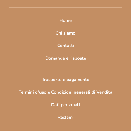
i
p
a
Home
g
i
Chi siamo
n
Contatti
a
Domande e risposte
Trasporto e pagamento
Termini d’uso e Condizioni generali di Vendita
Dati personali
Reclami