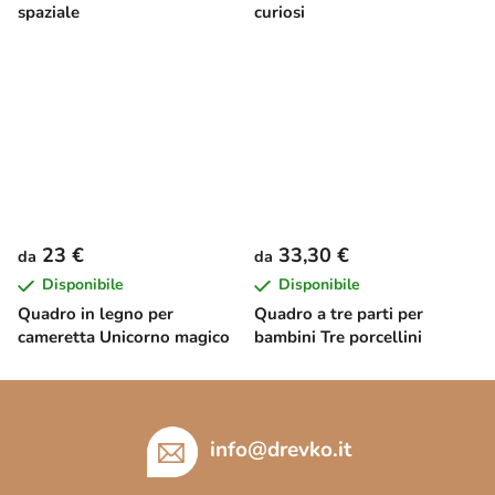
spaziale
curiosi
23 €
33,30 €
da
da
Disponibile
Disponibile
Quadro in legno per
Quadro a tre parti per
cameretta Unicorno magico
bambini Tre porcellini
P
i
è
info
@
drevko.it
d