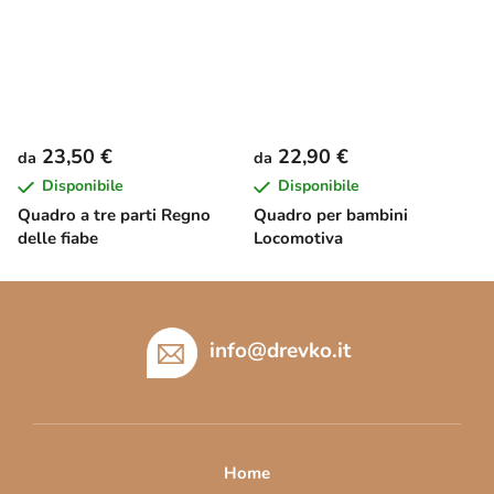
23,50 €
22,90 €
da
da
Disponibile
Disponibile
Quadro a tre parti Regno
Quadro per bambini
delle fiabe
Locomotiva
P
i
è
info
@
drevko.it
d
i
p
a
Home