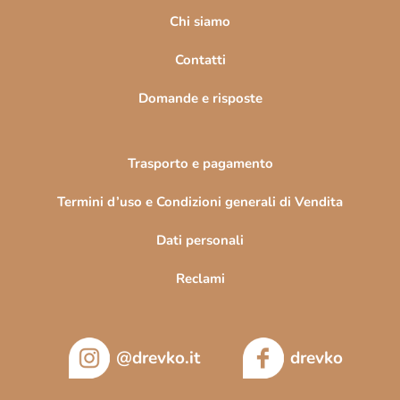
g
i
Chi siamo
n
Contatti
a
Domande e risposte
Trasporto e pagamento
Termini d’uso e Condizioni generali di Vendita
Dati personali
Reclami
@drevko.it
drevko