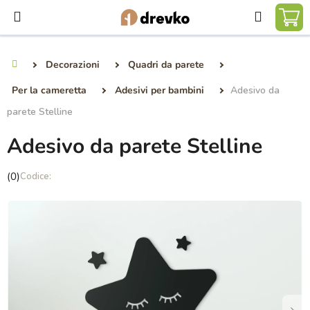
Vai
Ricerca
al
CA
contenuto
DE
Decorazioni
Quadri da parete
Casa
SP
Per la cameretta
Adesivi per bambini
Adesivo da
parete Stelline
Adesivo da parete Stelline
La
(0)
valutazione
media
del
prodotto
è
0,0
su
5
stelle.