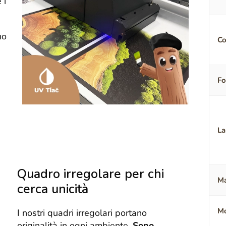
 i
no
Co
F
La
Quadro irregolare per chi
Ma
cerca unicità
Mo
I nostri quadri irregolari portano
originalità in ogni ambiente.
Sono