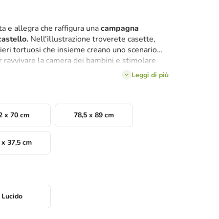
a e allegra che raffigura una
campagna
astello.
Nell'illustrazione troverete casette,
ntieri tortuosi che insieme creano uno scenario
r ravvivare la camera dei bambini e stimolare
oratori.
Leggi di più
2 x 70 cm
78,5 x 89 cm
 x 37,5 cm
Lucido