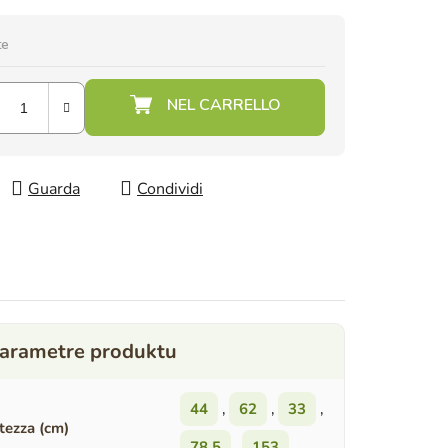
te
Guarda
Condividi
44
,
62
,
33
,
tezza (cm)
78,5
,
153