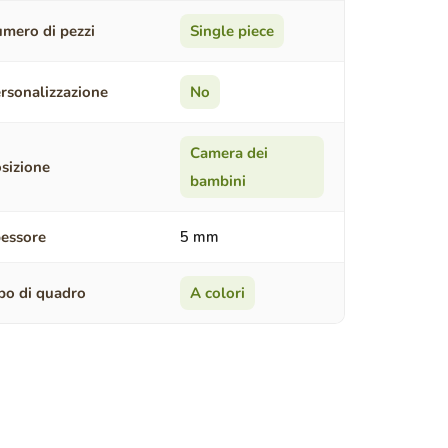
mero di pezzi
Single piece
rsonalizzazione
No
Camera dei
sizione
bambini
essore
5 mm
po di quadro
A colori