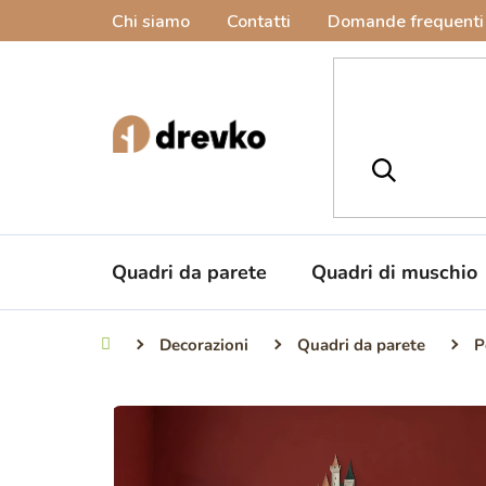
Vai
Chi siamo
Contatti
Domande frequenti
al
contenuto
Quadri da parete
Quadri di muschio
Decorazioni
Quadri da parete
P
Casa