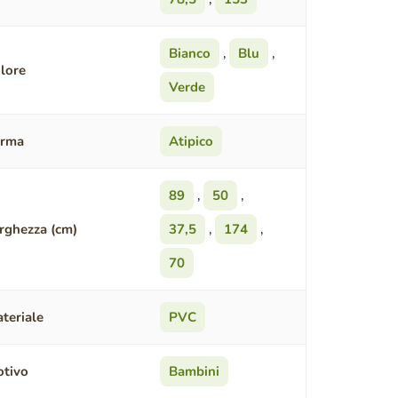
Bianco
,
Blu
,
lore
Verde
orma
Atipico
89
,
50
,
rghezza (cm)
37,5
,
174
,
70
teriale
PVC
tivo
Bambini