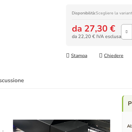
Disponibilità:
Scegliere la varian
da
27,30 €
da
22,20 €
IVA esclusa
Prezzo della misura:
Stampa
Chiedere
scussione
Al