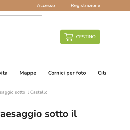
Accesso
Registrazione
CARRELLO
DELLA
SPESA
vita
Mappe
Cornici per foto
Citazioni da 
aggio sotto il Castello
aesaggio sotto il