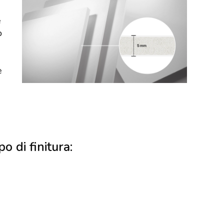
e
o
e
po di finitura: