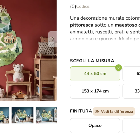
La
(0)
valutazione
Una decorazione murale colorat
media
pittoresca
sotto un
maestoso c
del
animaletti, ruscelli, prati e se
prodotto
armonioso e giocoso. Ideale pe
è
l'immaginazione dei piccoli espl
0,0
su
5
SCEGLI LA MISURA
stelle.
44 x 50 cm
6
153 x 174 cm
33
FINITURA
Vedi la differenza
Opaco