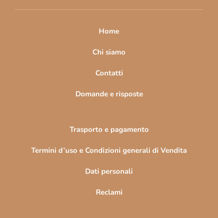
i
p
a
Home
g
i
Chi siamo
n
Contatti
a
Domande e risposte
Trasporto e pagamento
Termini d’uso e Condizioni generali di Vendita
Dati personali
Reclami