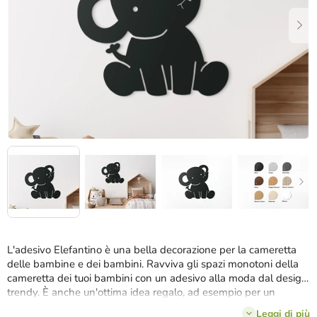
stelle.
L'adesivo Elefantino è una bella decorazione per la cameretta
delle bambine e dei bambini. Ravviva gli spazi monotoni della
cameretta dei tuoi bambini con un adesivo alla moda dal design
trendy. È anche un'ottima idea regalo, ad esempio per un
compleanno o un onomastico.
Leggi di più