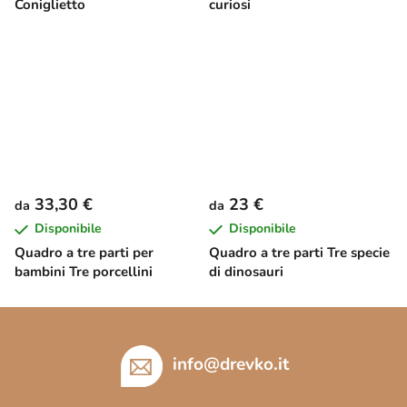
Coniglietto
curiosi
33,30 €
23 €
da
da
Disponibile
Disponibile
Quadro a tre parti per
Quadro a tre parti Tre specie
bambini Tre porcellini
di dinosauri
P
i
è
info
@
drevko.it
d