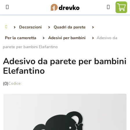
Vai
Ricerca
al
CA
contenuto
DE
Decorazioni
Quadri da parete
Casa
SP
Per la cameretta
Adesivi per bambini
Adesivo da
parete per bambini Elefantino
Adesivo da parete per bambini
Elefantino
La
(0)
valutazione
media
del
prodotto
è
0,0
su
5