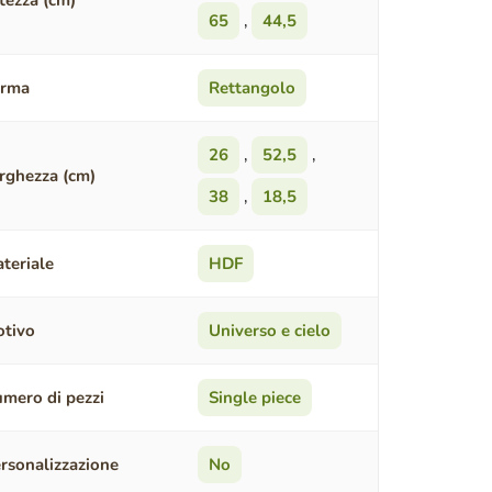
tezza (cm)
65
,
44,5
orma
Rettangolo
26
,
52,5
,
rghezza (cm)
38
,
18,5
teriale
HDF
tivo
Universo e cielo
mero di pezzi
Single piece
rsonalizzazione
No