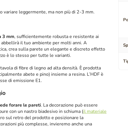
o variare leggermente, ma non più di 2-3 mm.
Po
sa 3 mm
, sufficientemente robusta e resistente ai
abbellirà il tuo ambiente per molti anni. A
Sp
tica, crea sulla parete un elegante e discreto effetto
zzo è lo stesso per tutte le varianti.
Ti
tavola di fibre di legno ad alta densità. È prodotta
ipalmente abete e pino) insieme a resina. L’HDF è
asse di emissione E1.
io
iede forare le pareti
. La decorazione può essere
oppure con un nastro biadesivo in schiuma (
il materiale
tro sul retro del prodotto e posizionare la
corazioni più complesse, invieremo anche una