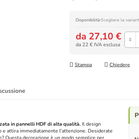
Disponibilità:
Scegliere la varian
da
27,10 €
da
22 €
IVA esclusa
Prezzo della misura:
Stampa
Chiedere
scussione
ata in pannelli HDF di alta qualità.
Il design
ico e attira immediatamente l'attenzione. Desiderate
nte? Questa decorazione è un modo semplice per