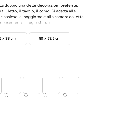
nza dubbio
una delle decorazioni preferite
.
 il letto, il tavolo, il comò. Si adatta alle
assiche, al soggiorno e alla camera da letto. Il
mplicemente in ogni stanza.
5 x 38 cm
89 x 52,5 cm