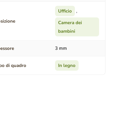
Ufficio
,
sizione
Camera dei
bambini
essore
3 mm
po di quadro
In legno