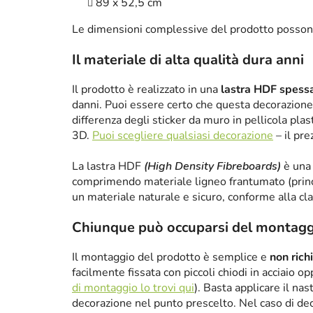
89 x 52,5 cm
Le dimensioni complessive del prodotto posson
Il materiale di alta qualità dura anni
Il prodotto è realizzato in una
lastra HDF spes
danni. Puoi essere certo che questa decorazione 
differenza degli sticker da muro in pellicola plas
3D.
Puoi scegliere qualsiasi decorazione
– il pre
La lastra HDF
(High Density Fibreboards)
è una 
comprimendo materiale ligneo frantumato (princ
un materiale naturale e sicuro, conforme alla cl
Chiunque può occuparsi del montagg
Il montaggio del prodotto è semplice e
non rich
facilmente fissata con piccoli chiodi in acciaio 
di montaggio lo trovi qui
). Basta applicare il nas
decorazione nel punto prescelto. Nel caso di de