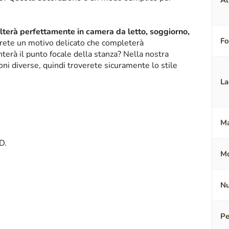
Al
alterà perfettamente in camera da letto, soggiorno,
F
erete un motivo delicato che completerà
terà il punto focale della stanza? Nella nostra
oni diverse, quindi troverete sicuramente lo stile
La
Ma
D.
Mo
Nu
Pe