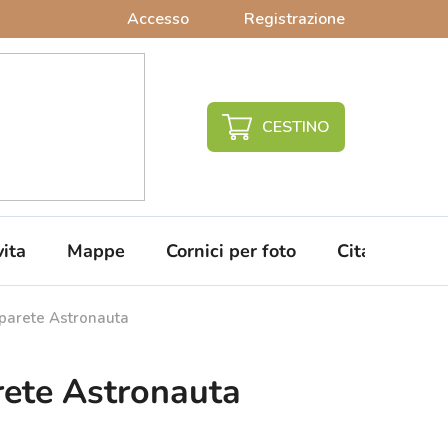
Accesso
Registrazione
CARRELLO
DELLA
SPESA
vita
Mappe
Cornici per foto
Citazioni da 
parete Astronauta
ete Astronauta