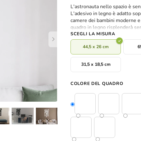
valutazione
L'astronauta nello spazio è se
media
L'adesivo in legno è adatto sopra
del
camere dei bambini moderne e cl
prodotto
quadro in legno risplenderà se
è
SCEGLI LA MISURA
0,0
su
44,5 x 26 cm
6
5
stelle.
31,5 x 18,5 cm
COLORE DEL QUADRO