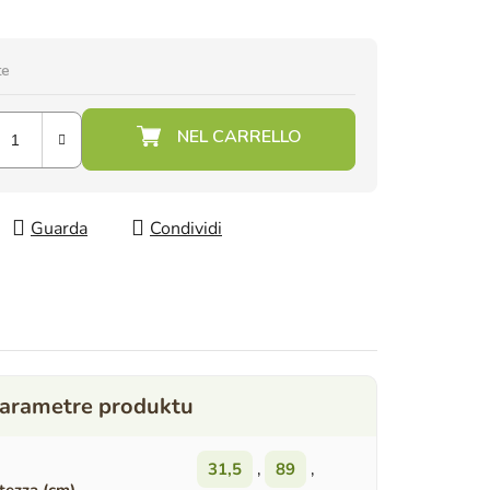
te
Guarda
Condividi
31,5
,
89
,