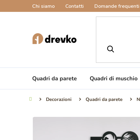
Vai
Chi siamo
Contatti
Domande frequenti
al
contenuto
Quadri da parete
Quadri di muschio
Decorazioni
Quadri da parete
N
Casa