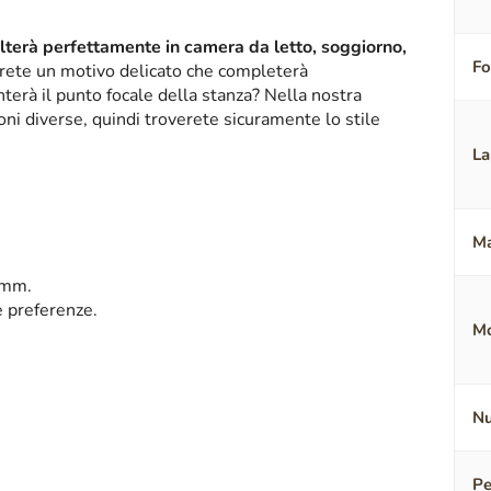
alterà perfettamente in camera da letto, soggiorno,
F
erete un motivo delicato che completerà
terà il punto focale della stanza? Nella nostra
oni diverse, quindi troverete sicuramente lo stile
La
Ma
 mm.
e preferenze.
Mo
Nu
Pe