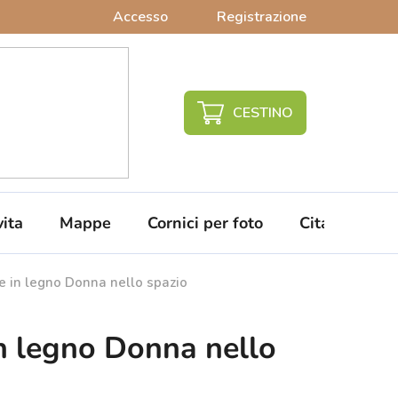
Accesso
Registrazione
CARRELLO
DELLA
SPESA
vita
Mappe
Cornici per foto
Citazioni da 
e in legno Donna nello spazio
n legno Donna nello