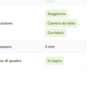
Soggiorno
,
sizione
Camera da letto
,
Corridoio
essore
3 mm
po di quadro
In legno