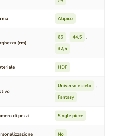
74
orma
Atipico
65
,
44,5
,
rghezza (cm)
32,5
teriale
HDF
Universo e cielo
,
tivo
Fantasy
mero di pezzi
Single piece
rsonalizzazione
No