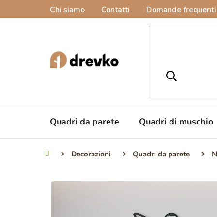
Vai
Chi siamo
Contatti
Domande frequenti
al
contenuto
Quadri da parete
Quadri di muschio
Decorazioni
Quadri da parete
N
Casa