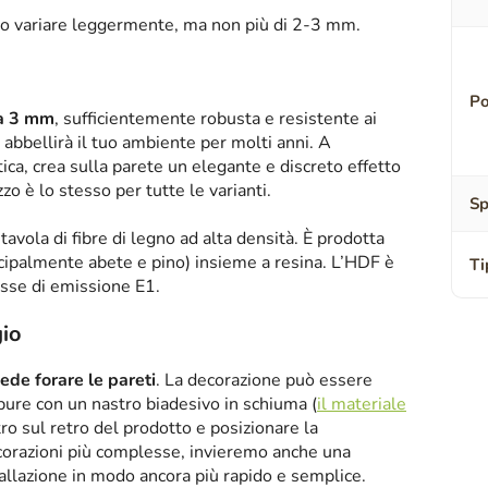
o variare leggermente, ma non più di 2-3 mm.
Po
sa 3 mm
, sufficientemente robusta e resistente ai
abbellirà il tuo ambiente per molti anni. A
tica, crea sulla parete un elegante e discreto effetto
zzo è lo stesso per tutte le varianti.
Sp
tavola di fibre di legno ad alta densità. È prodotta
ipalmente abete e pino) insieme a resina. L’HDF è
Ti
asse di emissione E1.
io
iede forare le pareti
. La decorazione può essere
oppure con un nastro biadesivo in schiuma (
il materiale
tro sul retro del prodotto e posizionare la
corazioni più complesse, invieremo anche una
tallazione in modo ancora più rapido e semplice.