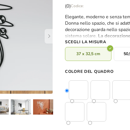
La
(0)
valutazione
Elegante, moderno e senza tem
media
Donna nello spazio, che si adatt
del
decorazione guarda nello spazio
prodotto
sistema solare.
La decorazione 
è
SCEGLI LA MISURA
0,0
su
37 x 32,5 cm
50,
5
stelle.
COLORE DEL QUADRO