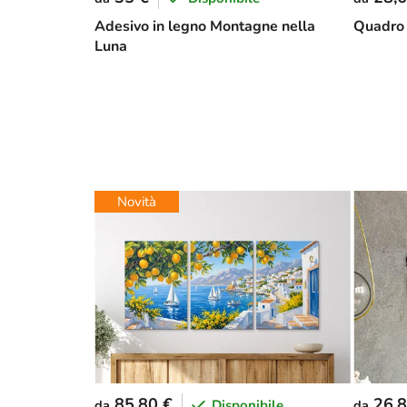
Adesivo in legno Montagne nella
Quadro 
Luna
Novità
85,80 €
26,8
Disponibile
da
da