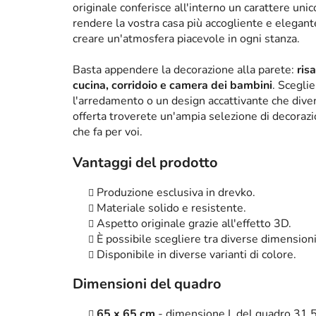
originale conferisce all'interno un carattere un
rendere la vostra casa più accogliente e elega
creare un'atmosfera piacevole in ogni stanza.
Basta appendere la decorazione alla parete:
ris
cucina, corridoio e camera dei bambini
. Scegli
l'arredamento o un design accattivante che diven
offerta troverete un'ampia selezione di decorazi
che fa per voi.
Vantaggi del prodotto
Produzione esclusiva in drevko.
Materiale solido e resistente.
Aspetto originale grazie all'effetto 3D.
È possibile scegliere tra diverse dimensioni
Disponibile in diverse varianti di colore.
Dimensioni del quadro
65 x 65 cm
- dimensione I. del quadro 31,5