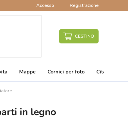
Accesso
Registrazione
CARRELLO
DELLA
SPESA
vita
Mappe
Cornici per foto
Citazioni da 
iatore
arti in legno