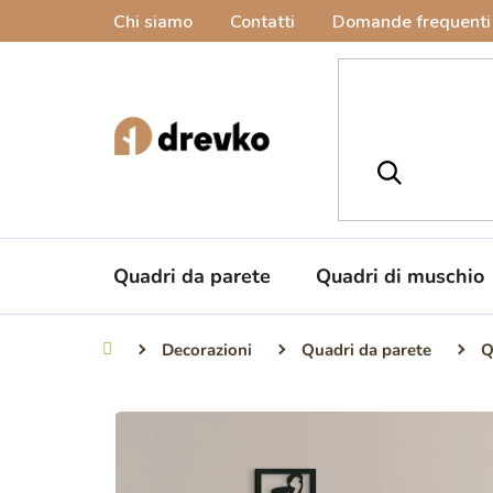
Vai
Chi siamo
Contatti
Domande frequenti
al
contenuto
Quadri da parete
Quadri di muschio
Decorazioni
Quadri da parete
Q
Casa