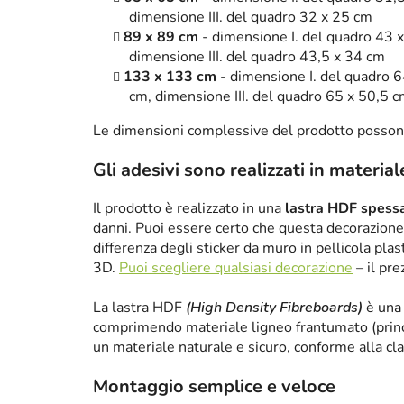
dimensione III. del quadro 32 x 25 cm
89 x 89 cm
- dimensione I. del quadro 43 x
dimensione III. del quadro 43,5 x 34 cm
133 x 133 cm
- dimensione I. del quadro 6
cm, dimensione III. del quadro 65 x 50,5 
Le dimensioni complessive del prodotto posson
Gli adesivi sono realizzati in material
Il prodotto è realizzato in una
lastra HDF spes
danni. Puoi essere certo che questa decorazione 
differenza degli sticker da muro in pellicola plas
3D.
Puoi scegliere qualsiasi decorazione
– il pre
La lastra HDF
(High Density Fibreboards)
è una 
comprimendo materiale ligneo frantumato (princ
un materiale naturale e sicuro, conforme alla cl
Montaggio semplice e veloce