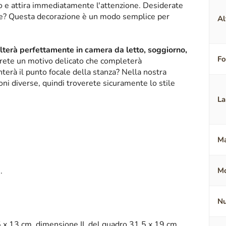
ico e attira immediatamente l'attenzione. Desiderate
nte? Questa decorazione è un modo semplice per
Al
alterà perfettamente in camera da letto, soggiorno,
F
erete un motivo delicato che completerà
terà il punto focale della stanza? Nella nostra
oni diverse, quindi troverete sicuramente lo stile
La
Ma
.
Mo
Nu
 x 13 cm, dimensione II. del quadro 31,5 x 19 cm,