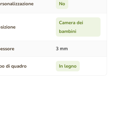
rsonalizzazione
No
Camera dei
sizione
bambini
essore
3 mm
po di quadro
In legno