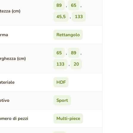
89
,
65
,
tezza (cm)
45,5
,
133
orma
Rettangolo
65
,
89
,
rghezza (cm)
133
,
20
teriale
HDF
tivo
Sport
mero di pezzi
Multi-piece