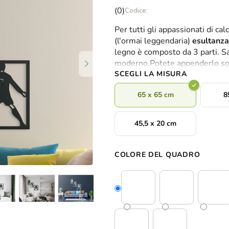
La
(0)
valutazione
Per tutti gli appassionati di ca
media
(l'ormai leggendaria)
esultanza
del
legno è composto da 3 parti. Sa
prodotto
moderno.Potete appenderlo sopra
è
SCEGLI LA MISURA
0,0
su
65 x 65 cm
8
5
stelle.
45,5 x 20 cm
COLORE DEL QUADRO