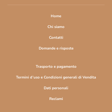
i
p
a
Home
g
i
Chi siamo
n
Contatti
a
Domande e risposte
Trasporto e pagamento
Termini d’uso e Condizioni generali di Vendita
Dati personali
Reclami