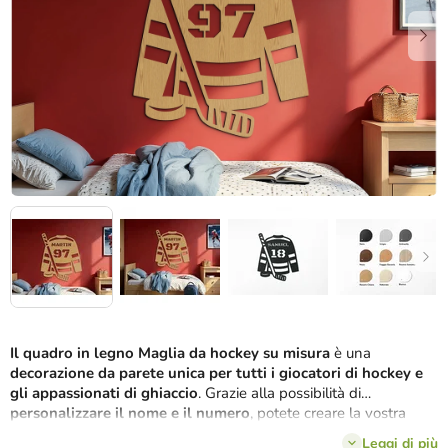
stelle.
Il quadro in legno Maglia da hockey su misura
è una
decorazione da parete unica per tutti i giocatori di hockey e
gli appassionati di ghiaccio
. Grazie alla possibilità di
personalizzare il nome e il numero
, potete creare la vostra
maglia personale, esattamente come volete voi o come regalo
Leggi di più