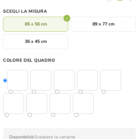
originale. L'intaglio preciso mette in risalto ogni dettaglio,
rendendo la decorazione realistica e moderna. Scegli la
variante
SCEGLI LA MISURA
di colore
, aggiungi il tuo nome e il tuo numero e ottieni una
maglia in legno con l'anima del giocatore
.
65 x 56 cm
89 x 77 cm
36 x 45 cm
COLORE DEL QUADRO
Disponibilità:
Scegliere la variante