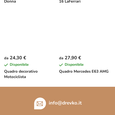
Donna
16 LaFerrari
24,30 €
27,90 €
da
da
Disponibile
Disponibile
Quadro decorativo
Quadro Mercedes E63 AMG
Motociclista
P
i
è
info
@
drevko.it
d