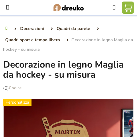
Vai
Ricerca
al
CA
contenuto
DE
Decorazioni
Quadri da parete
Casa
SP
Quadri sport e tempo libero
Decorazione in legno Maglia da
hockey - su misura
Decorazione in legno Maglia
da hockey - su misura
La
(0)
valutazione
media
Personalizza
del
prodotto
è
0,0
su
5