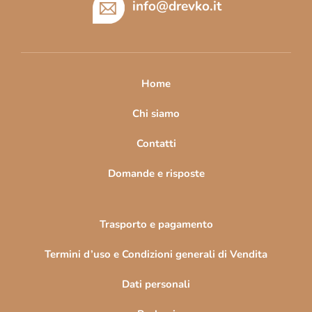
è
info
@
drevko.it
d
i
p
a
Home
g
i
Chi siamo
n
Contatti
a
Domande e risposte
Trasporto e pagamento
Termini d’uso e Condizioni generali di Vendita
Dati personali