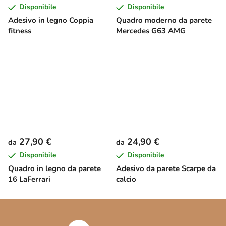
Disponibile
Disponibile
Adesivo in legno Coppia
Quadro moderno da parete
fitness
Mercedes G63 AMG
27,90 €
24,90 €
da
da
Disponibile
Disponibile
Quadro in legno da parete
Adesivo da parete Scarpe da
16 LaFerrari
calcio
P
i