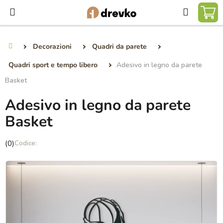
Vai
Ricerca
al
CA
contenuto
DE
Decorazioni
Quadri da parete
Casa
SP
Quadri sport e tempo libero
Adesivo in legno da parete
Basket
Adesivo in legno da parete
Basket
La
(0)
valutazione
media
del
prodotto
è
0,0
su
5