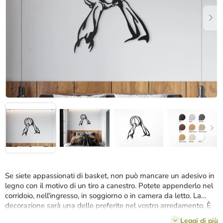
stelle.
Se siete appassionati di basket, non può mancare un adesivo in
legno con il motivo di un tiro a canestro. Potete appenderlo nel
corridoio, nell'ingresso, in soggiorno o in camera da letto. La
decorazione sarà una delle preferite nel vostro arredamento. È
facile da abbinare ad altri accessori e mobili.
Leggi di più