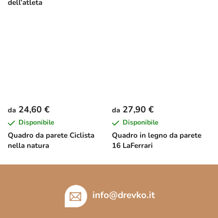
dell’atleta
24,60 €
27,90 €
da
da
Disponibile
Disponibile
Quadro da parete Ciclista
Quadro in legno da parete
nella natura
16 LaFerrari
P
i
è
info
@
drevko.it
d