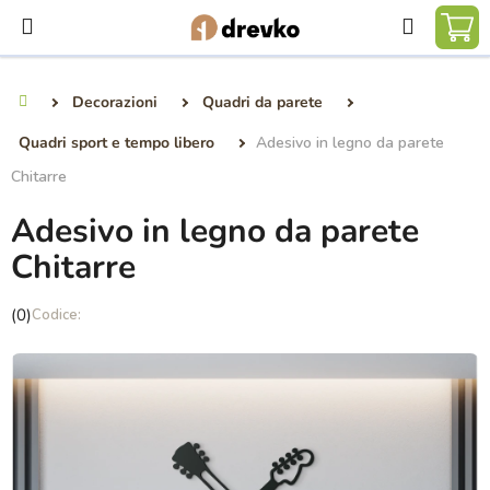
Vai
Ricerca
al
CA
contenuto
DE
Decorazioni
Quadri da parete
Casa
SP
Quadri sport e tempo libero
Adesivo in legno da parete
Chitarre
Adesivo in legno da parete
Chitarre
La
(0)
valutazione
media
del
prodotto
è
0,0
su
5