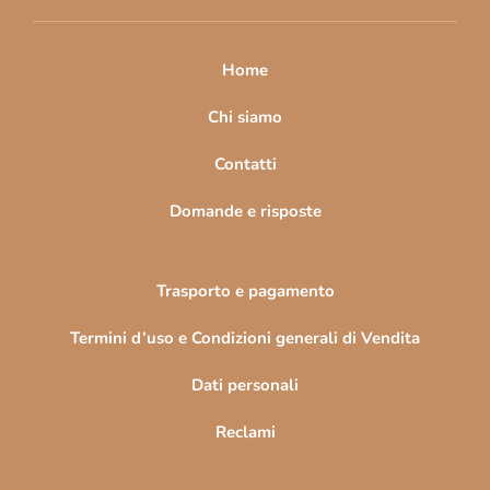
i
p
a
Home
g
i
Chi siamo
n
Contatti
a
Domande e risposte
Trasporto e pagamento
Termini d’uso e Condizioni generali di Vendita
Dati personali
Reclami