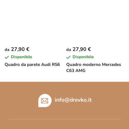
27,90 €
27,90 €
da
da
Disponibile
Disponibile
Quadro da parete Audi RS6
Quadro moderno Mercedes
C63 AMG
P
i
è
info
@
drevko.it
d
i
p