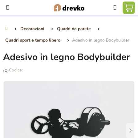
Vai
Ricerca
al
CA
contenuto
DE
Decorazioni
Quadri da parete
Casa
SP
Quadri sport e tempo libero
Adesivo in legno Bodybuilder
Adesivo in legno Bodybuilder
La
(0)
valutazione
media
del
prodotto
è
0,0
su
5
stelle.