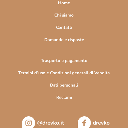
a
Home
g
i
Chi siamo
n
Contatti
a
Domande e risposte
Trasporto e pagamento
Termini d’uso e Condizioni generali di Vendita
Dati personali
Reclami
@drevko.it
drevko