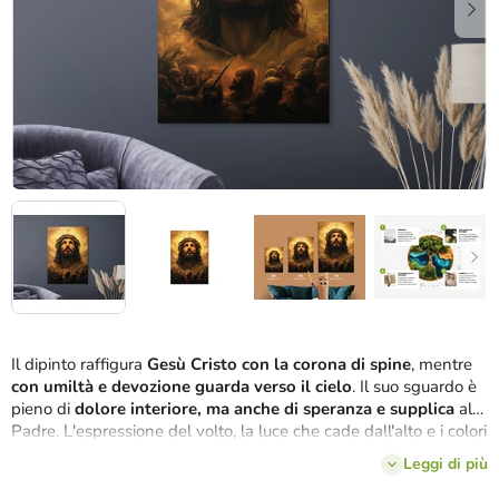
Il dipinto raffigura
Gesù Cristo con la corona di spine
, mentre
con umiltà e devozione guarda verso il cielo
. Il suo sguardo è
pieno di
dolore interiore, ma anche di speranza e supplica
al
Padre. L'espressione del volto, la luce che cade dall'alto e i colori
tenui sottolineano la
forza spirituale e l'intimo momento di
Leggi di più
unione con Dio
.