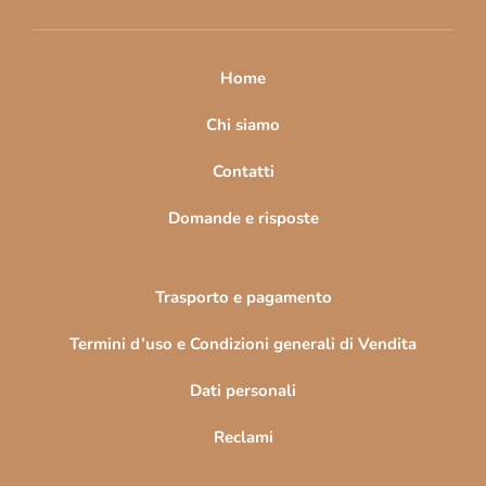
i
p
a
Home
g
i
Chi siamo
n
Contatti
a
Domande e risposte
Trasporto e pagamento
Termini d’uso e Condizioni generali di Vendita
Dati personali
Reclami