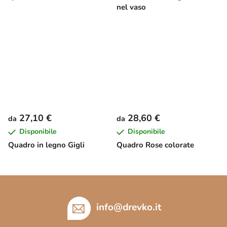
nel vaso
27,10 €
28,60 €
da
da
Disponibile
Disponibile
Quadro in legno Gigli
Quadro Rose colorate
P
i
è
info
@
drevko.it
d