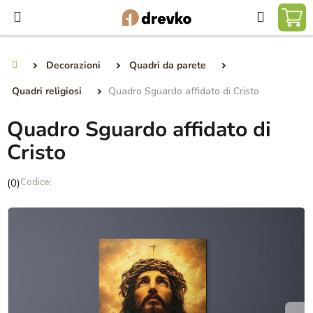
Vai
Ricerca
al
CA
contenuto
DE
Decorazioni
Quadri da parete
Casa
SP
Quadri religiosi
Quadro Sguardo affidato di Cristo
Quadro Sguardo affidato di
Cristo
La
(0)
valutazione
media
del
prodotto
è
0,0
su
5
stelle.