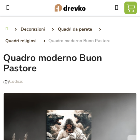
Vai
Ricerca
al
CA
contenuto
DE
Decorazioni
Quadri da parete
Casa
SP
Quadri religiosi
Quadro moderno Buon Pastore
Quadro moderno Buon
Pastore
La
(0)
valutazione
media
del
prodotto
è
0,0
su
5
stelle.