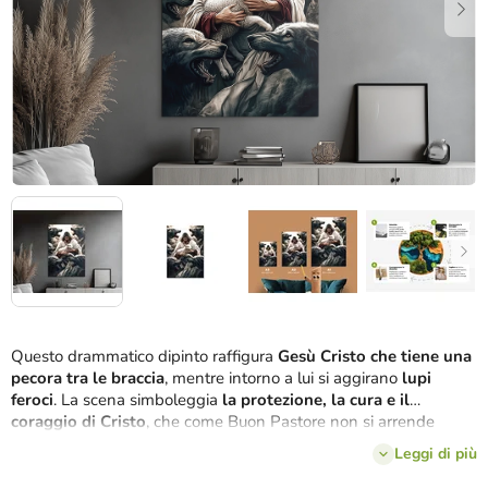
Questo drammatico dipinto raffigura
Gesù Cristo che tiene una
pecora tra le braccia
, mentre intorno a lui si aggirano
lupi
feroci
. La scena simboleggia
la protezione, la cura e il
coraggio di Cristo
, che come Buon Pastore non si arrende
nemmeno di fronte alla minaccia. Il dipinto è una potente
Leggi di più
rappresentazione visiva della
fede, del sacrificio e della
protezione di Dio
.