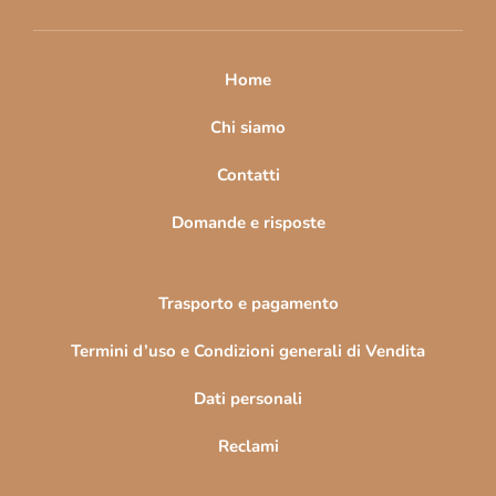
i
p
a
Home
g
i
Chi siamo
n
Contatti
a
Domande e risposte
Trasporto e pagamento
Termini d’uso e Condizioni generali di Vendita
Dati personali
Reclami