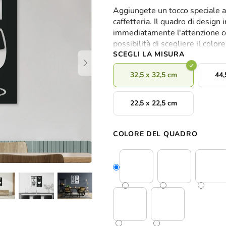
valutazione
Aggiungete un tocco speciale al
media
caffetteria. Il quadro di design
del
immediatamente l'attenzione con
prodotto
possibilità di scegliere il colo
è
SCEGLI LA MISURA
0,0
su
32,5 x 32,5 cm
44,
5
stelle.
22,5 x 22,5 cm
COLORE DEL QUADRO