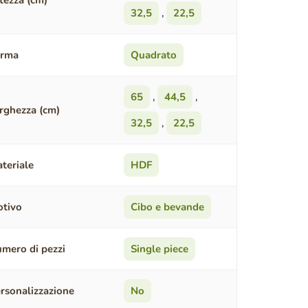
tezza (cm)
32,5
,
22,5
orma
Quadrato
65
,
44,5
,
rghezza (cm)
32,5
,
22,5
teriale
HDF
tivo
Cibo e bevande
mero di pezzi
Single piece
rsonalizzazione
No