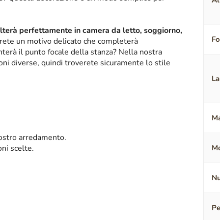
Al
alterà perfettamente in camera da letto, soggiorno,
F
erete un motivo delicato che completerà
terà il punto focale della stanza? Nella nostra
oni diverse, quindi troverete sicuramente lo stile
La
Ma
 vostro arredamento.
ni scelte.
Mo
Nu
Pe