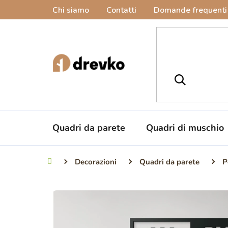
Vai
Chi siamo
Contatti
Domande frequenti
al
contenuto
Quadri da parete
Quadri di muschio
Decorazioni
Quadri da parete
P
Casa