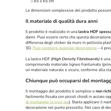
65 x 65 cm
Le dimensioni complessive del prodotto posson
Il materiale di qualità dura anni
Il prodotto è realizzato in una
lastra HDF spes
danni. Puoi essere certo che questa decorazione 
differenza degli sticker da muro in pellicola plas
3D.
Puoi scegliere qualsiasi decorazione
– il pre
La lastra HDF
(High Density Fibreboards)
è una 
comprimendo materiale ligneo frantumato (princ
un materiale naturale e sicuro, conforme alla cl
Chiunque può occuparsi del montagg
Il montaggio del prodotto è semplice e
non rich
facilmente fissata con piccoli chiodi in acciaio 
di montaggio lo trovi qui
). Basta applicare il nas
decorazione nel punto prescelto. Nel caso di de