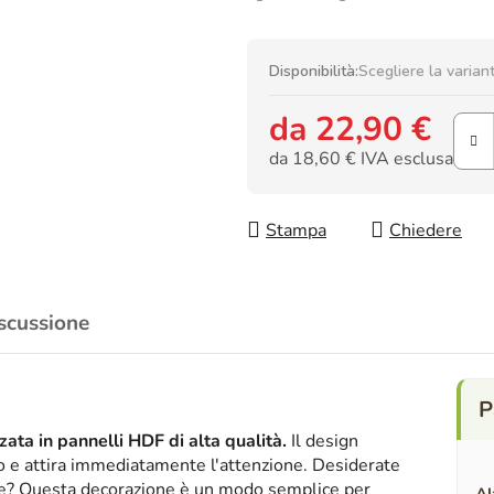
Disponibilità:
Scegliere la varian
da
22,90 €
da
18,60 €
IVA esclusa
Prezzo della misura:
Stampa
Chiedere
scussione
ata in pannelli HDF di alta qualità.
Il design
ico e attira immediatamente l'attenzione. Desiderate
nte? Questa decorazione è un modo semplice per