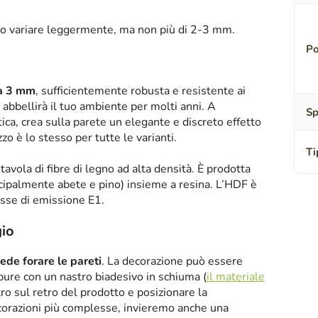
o variare leggermente, ma non più di 2-3 mm.
Po
sa 3 mm
, sufficientemente robusta e resistente ai
abbellirà il tuo ambiente per molti anni. A
Sp
tica, crea sulla parete un elegante e discreto effetto
zzo è lo stesso per tutte le varianti.
Ti
tavola di fibre di legno ad alta densità. È prodotta
ipalmente abete e pino) insieme a resina. L’HDF è
asse di emissione E1.
io
iede forare le pareti
. La decorazione può essere
oppure con un nastro biadesivo in schiuma (
il materiale
tro sul retro del prodotto e posizionare la
corazioni più complesse, invieremo anche una