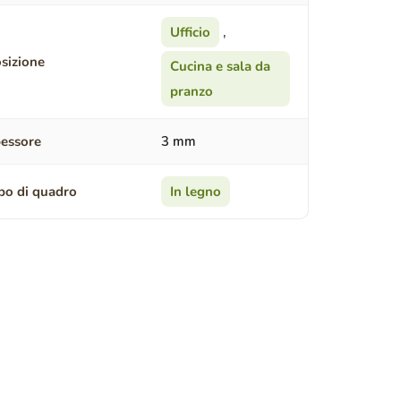
Ufficio
,
sizione
Cucina e sala da
pranzo
essore
3 mm
po di quadro
In legno