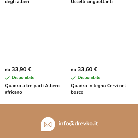
degli alberi
Uccelli cinguettanti
33,90 €
33,60 €
da
da
Disponibile
Disponibile
Quadro a tre parti Albero
Quadro in legno Cervi nel
africano
bosco
P
i
è
info
@
drevko.it
d