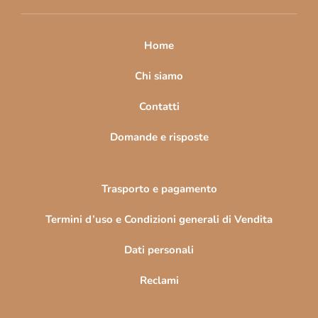
i
p
a
Home
g
i
Chi siamo
n
Contatti
a
Domande e risposte
Trasporto e pagamento
Termini d’uso e Condizioni generali di Vendita
Dati personali
Reclami