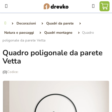
Vai
Ricerca
al
CA
contenuto
DE
Decorazioni
Quadri da parete
Casa
SP
Natura e paesaggi
Quadri montagne
Quadro
poligonale da parete Vetta
Quadro poligonale da parete
Vetta
La
(0)
valutazione
media
del
prodotto
è
0,0
su
5