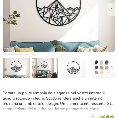
stelle.
Portate un po' di armonia ed eleganza nel vostro interno. Il
quadro rotondo in legno Scudo renderà anche un interno
ordinario un ambiente di design. Un elemento interessante è la
composizione del quadro con forme geometriche, che gli
conferiscono originalità e unicità.
Il quadro verrà consegnato in
Leggi di più