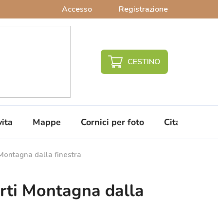
Accesso
Registrazione
CARRELLO
DELLA
SPESA
vita
Mappe
Cornici per foto
Citazioni da 
Montagna dalla finestra
rti Montagna dalla