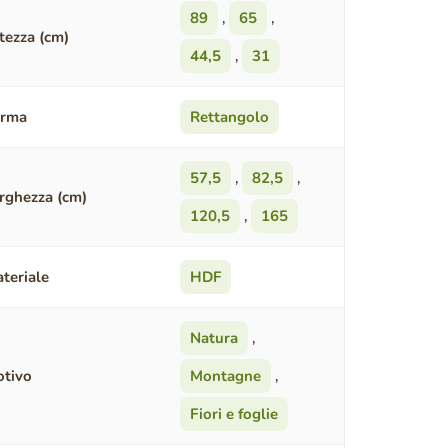
89
,
65
,
tezza (cm)
44,5
,
31
orma
Rettangolo
57,5
,
82,5
,
rghezza (cm)
120,5
,
165
teriale
HDF
Natura
,
tivo
Montagne
,
Fiori e foglie