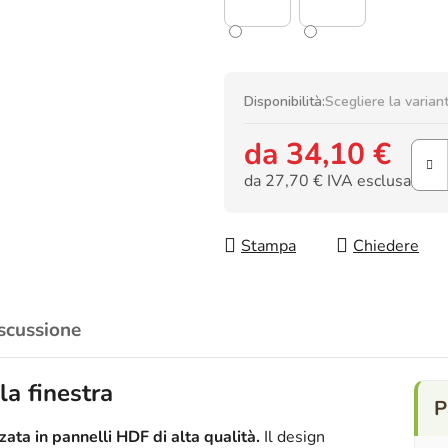
Disponibilità:
Scegliere la varian
da
34,10 €
da
27,70 €
IVA esclusa
Prezzo della misura:
Stampa
Chiedere
scussione
a finestra
ata in pannelli HDF di alta qualità.
Il design