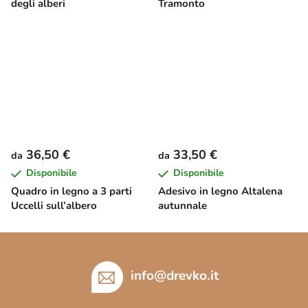
degli alberi
Tramonto
36,50 €
33,50 €
da
da
Disponibile
Disponibile
Quadro in legno a 3 parti
Adesivo in legno Altalena
Uccelli sull’albero
autunnale
P
i
è
info
@
drevko.it
d