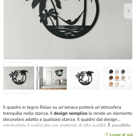
stelle.
Il quadro in legno Relax su un'amaca porterà un'atmosfera
tranquilla nella stanza. Il
design semplice
lo rende un elemento
decorativo adatto a qualsiasi stanza. Il quadro dal design
minimalista è realizzato con materiali di alta qualità.
È possibile
scegliere tra diversi colori.
Leggi di più