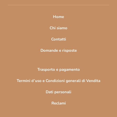
i
p
a
Home
g
i
Chi siamo
n
Contatti
a
Domande e risposte
Trasporto e pagamento
Termini d’uso e Condizioni generali di Vendita
Dati personali
Reclami