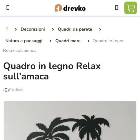
Vai
Ricerca
al
CA
contenuto
DE
Decorazioni
Quadri da parete
Casa
SP
Natura e paesaggi
Quadri mare
Quadro in legno
Relax sull’amaca
Quadro in legno Relax
sull’amaca
La
(0)
valutazione
media
del
prodotto
è
0,0
su
5