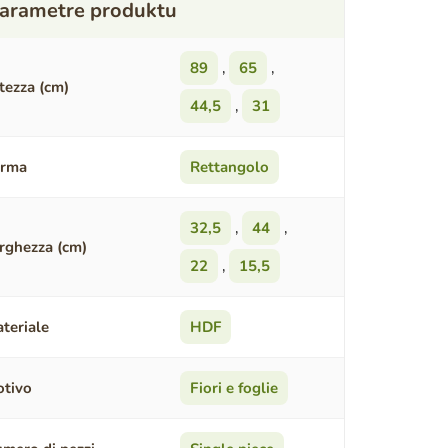
89
,
65
,
tezza (cm)
44,5
,
31
orma
Rettangolo
32,5
,
44
,
rghezza (cm)
22
,
15,5
teriale
HDF
tivo
Fiori e foglie