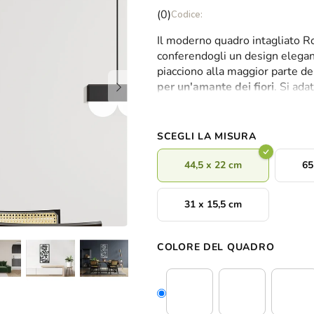
La
(0)
valutazione
Il moderno quadro intagliato Ro
media
conferendogli un design elegant
del
piacciono alla maggior parte de
prodotto
per un'amante dei fiori
. Si ada
è
quelli moderni.
0,0
su
5
SCEGLI LA MISURA
stelle.
44,5 x 22 cm
65
31 x 15,5 cm
COLORE DEL QUADRO