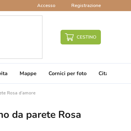
Accesso
Registrazione
CARRELLO
DELLA
SPESA
vita
Mappe
Cornici per foto
Citazioni da 
ete Rosa d’amore
no da parete Rosa