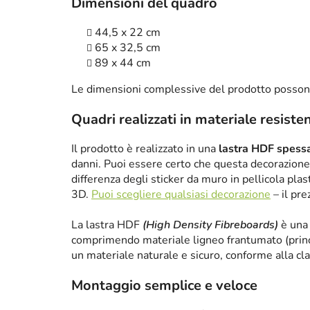
Dimensioni del quadro
44,5 x 22 cm
65 x 32,5 cm
89 x 44 cm
Le dimensioni complessive del prodotto posson
Quadri realizzati in materiale resiste
Il prodotto è realizzato in una
lastra HDF spes
danni. Puoi essere certo che questa decorazione 
differenza degli sticker da muro in pellicola plas
3D.
Puoi scegliere qualsiasi decorazione
– il pre
La lastra HDF
(High Density Fibreboards)
è una 
comprimendo materiale ligneo frantumato (princ
un materiale naturale e sicuro, conforme alla cl
Montaggio semplice e veloce