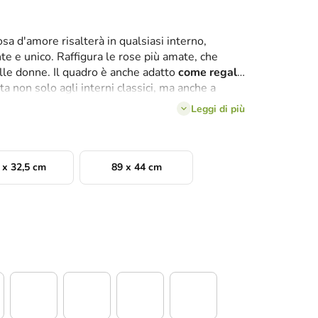
sa d'amore risalterà in qualsiasi interno,
e e unico. Raffigura le rose più amate, che
lle donne. Il quadro è anche adatto
come regalo
tta non solo agli interni classici, ma anche a
Leggi di più
 x 32,5 cm
89 x 44 cm