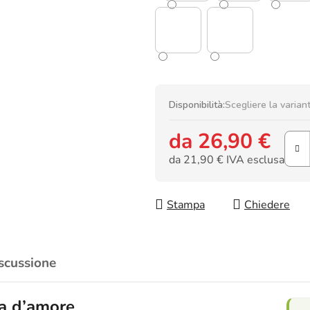
Disponibilità:
Scegliere la varian
da
26,90 €
da
21,90 €
IVA esclusa
Prezzo della misura:
Stampa
Chiedere
scussione
sa d’amore