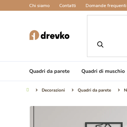
Vai
Chi siamo
Contatti
Domande frequenti
al
contenuto
Quadri da parete
Quadri di muschio
Decorazioni
Quadri da parete
N
Casa