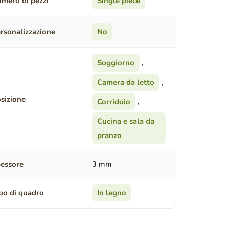
mero di pezzi
Single piece
rsonalizzazione
No
Soggiorno
,
Camera da letto
,
sizione
Corridoio
,
Cucina e sala da
pranzo
essore
3 mm
po di quadro
In legno