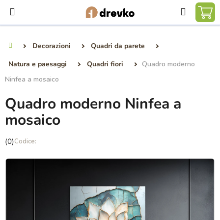
Vai
Ricerca
al
CA
contenuto
DE
Decorazioni
Quadri da parete
Casa
SP
Natura e paesaggi
Quadri fiori
Quadro moderno
Ninfea a mosaico
Quadro moderno Ninfea a
mosaico
La
(0)
valutazione
media
del
prodotto
è
0,0
su
5