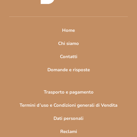
d
i
p
a
Home
g
i
Chi siamo
n
Contatti
a
Domande e risposte
Trasporto e pagamento
Termini d’uso e Condizioni generali di Vendita
Dati personali
Reclami