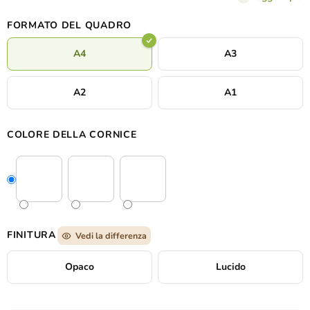
eleganza e tranquillità. È il complemento ideale per un interno
moderno, dove risaltano i suoi toni tenui e la composizione
FORMATO DEL QUADRO
armoniosa.
A4
A3
A2
A1
COLORE DELLA CORNICE
FINITURA
Vedi la differenza
Opaco
Lucido