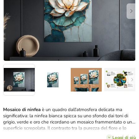
stelle.
Mosaico di ninfea
è un quadro dall'atmosfera delicata ma
significativa: la ninfea bianca spicca su uno sfondo dai toni di
grigio, verde e oro che ricordano un mosaico frammentato o una
superficie screpolata. Il contrasto tra la purezza del fiore e lo
sfondo strutturato crea un effetto visivo equilibrato, pieno di
Leggi di più