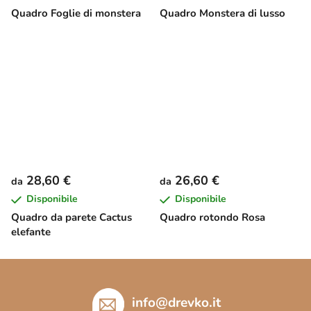
Quadro Foglie di monstera
Quadro Monstera di lusso
28,60 €
26,60 €
da
da
Disponibile
Disponibile
Quadro da parete Cactus
Quadro rotondo Rosa
elefante
P
i
è
info
@
drevko.it