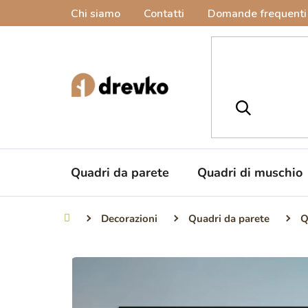
Vai
Chi siamo
Contatti
Domande frequenti
al
contenuto
Quadri da parete
Quadri di muschio
Decorazioni
Quadri da parete
Q
Casa