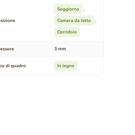
Soggiorno
,
sizione
Camera da letto
,
Corridoio
essore
3 mm
po di quadro
In legno