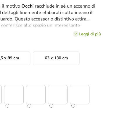
n il motivo
Occhi
racchiude in sé un accenno di
I dettagli finemente elaborati sottolineano il
guardo. Questo accessorio distintivo attira
conferisce allo spazio un'interessante
Leggi di più
,5 x 89 cm
63 x 130 cm