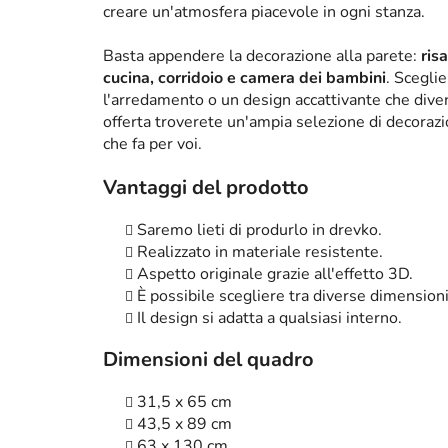
creare un'atmosfera piacevole in ogni stanza.
Basta appendere la decorazione alla parete:
ris
cucina, corridoio e camera dei bambini
. Scegli
l'arredamento o un design accattivante che diven
offerta troverete un'ampia selezione di decorazi
che fa per voi.
Vantaggi del prodotto
Saremo lieti di produrlo in drevko.
Realizzato in materiale resistente.
Aspetto originale grazie all'effetto 3D.
È possibile scegliere tra diverse dimensioni
Il design si adatta a qualsiasi interno.
Dimensioni del quadro
31,5 x 65 cm
43,5 x 89 cm
63 x 130 cm