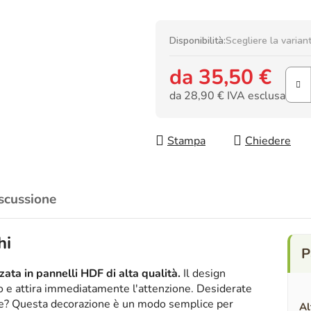
Disponibilità:
Scegliere la varian
da
35,50 €
da
28,90 €
IVA esclusa
Prezzo della misura:
Stampa
Chiedere
scussione
hi
ata in pannelli HDF di alta qualità.
Il design
ico e attira immediatamente l'attenzione. Desiderate
nte? Questa decorazione è un modo semplice per
Al