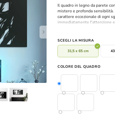
valutazione
Il quadro in legno da parete co
media
mistero e profonda sensibilità. 
del
carattere eccezionale di ogni s
prodotto
immediatamente l'attenzione e 
è
dimensione artistica.
0,0
su
5
SCEGLI LA MISURA
stelle.
31,5 x 65 cm
43
COLORE DEL QUADRO