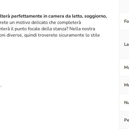
alterà perfettamente in camera da letto, soggiorno,
F
erete un motivo delicato che completerà
terà il punto focale della stanza? Nella nostra
oni diverse, quindi troverete sicuramente lo stile
La
Ma
.
Mo
Nu
Pe