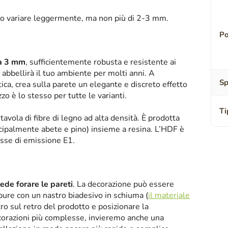
o variare leggermente, ma non più di 2-3 mm.
Po
sa 3 mm
, sufficientemente robusta e resistente ai
abbellirà il tuo ambiente per molti anni. A
Sp
tica, crea sulla parete un elegante e discreto effetto
zzo è lo stesso per tutte le varianti.
Ti
tavola di fibre di legno ad alta densità. È prodotta
ipalmente abete e pino) insieme a resina. L’HDF è
asse di emissione E1.
iede forare le pareti
. La decorazione può essere
oppure con un nastro biadesivo in schiuma (
il materiale
tro sul retro del prodotto e posizionare la
corazioni più complesse, invieremo anche una