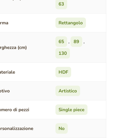
63
orma
Rettangolo
65
,
89
,
rghezza (cm)
130
teriale
HDF
tivo
Artistico
mero di pezzi
Single piece
rsonalizzazione
No