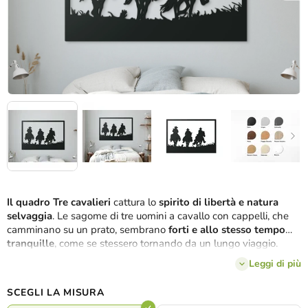
Il quadro Tre cavalieri
cattura lo
spirito di libertà e natura
selvaggia
. Le sagome di tre uomini a cavallo con cappelli, che
camminano su un prato, sembrano
forti e allo stesso tempo
tranquille
, come se stessero tornando da un lungo viaggio.
L'intaglio preciso evidenzia i dettagli dei cavalli e delle figure,
Leggi di più
creando un
effetto 3D pronunciato e un'impressione
realistica
. È possibile scegliere tra
diverse varianti di colore
per
SCEGLI LA MISURA
abbinare l'immagine all'atmosfera dei propri interni.