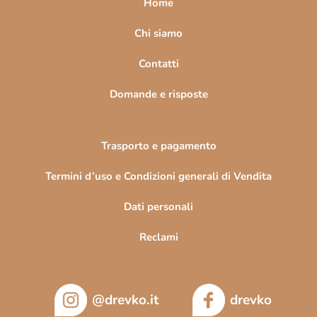
Home
g
i
Chi siamo
n
Contatti
a
Domande e risposte
Trasporto e pagamento
Termini d’uso e Condizioni generali di Vendita
Dati personali
Reclami
@drevko.it
drevko