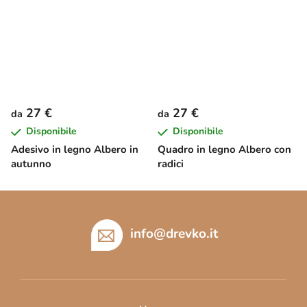
27 €
27 €
da
da
Disponibile
Disponibile
Adesivo in legno Albero in
Quadro in legno Albero con
autunno
radici
P
i
è
info
@
drevko.it
d
i
p
a