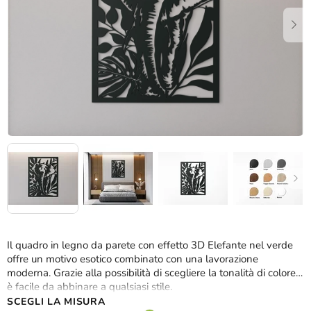
stelle.
Il quadro in legno da parete con effetto 3D Elefante nel verde
offre un motivo esotico combinato con una lavorazione
moderna. Grazie alla possibilità di scegliere la tonalità di colore,
è facile da abbinare a qualsiasi stile.
SCEGLI LA MISURA