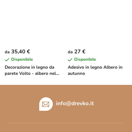
35,40 €
27 €
da
da
Disponibile
Disponibile
Decorazione in legno da
Adesivo in legno Albero in
parete Volto - albero nel
autunno
vento
P
i
è
info
@
drevko.it
d
i
p