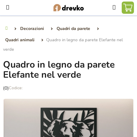
Vai
Ricerca
al
CA
contenuto
DE
Decorazioni
Quadri da parete
Casa
SP
Quadri animali
Quadro in legno da parete Elefante nel
verde
Quadro in legno da parete
Elefante nel verde
La
(0)
valutazione
media
del
prodotto
è
0,0
su
5