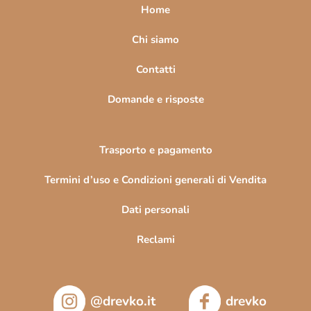
a
Home
g
i
Chi siamo
n
Contatti
a
Domande e risposte
Trasporto e pagamento
Termini d’uso e Condizioni generali di Vendita
Dati personali
Reclami
@drevko.it
drevko