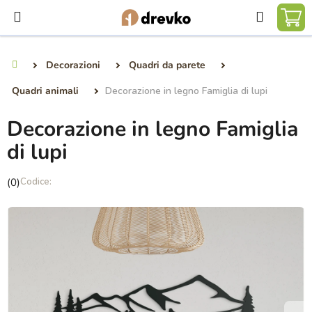
Vai
Ricerca
al
CA
contenuto
DE
Decorazioni
Quadri da parete
Casa
SP
Quadri animali
Decorazione in legno Famiglia di lupi
Decorazione in legno Famiglia
di lupi
La
(0)
valutazione
media
del
prodotto
è
0,0
su
5
stelle.