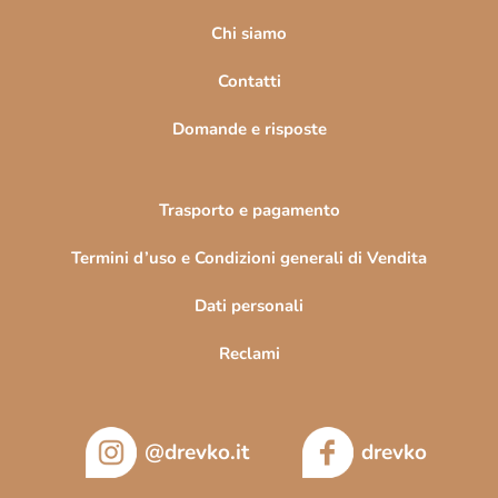
g
i
Chi siamo
n
Contatti
a
Domande e risposte
Trasporto e pagamento
Termini d’uso e Condizioni generali di Vendita
Dati personali
Reclami
@drevko.it
drevko