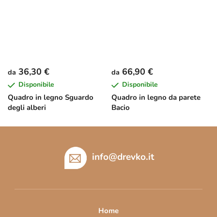
36,30 €
66,90 €
da
da
Disponibile
Disponibile
Quadro in legno Sguardo
Quadro in legno da parete
degli alberi
Bacio
P
i
è
info
@
drevko.it
d
i
p
a
Home