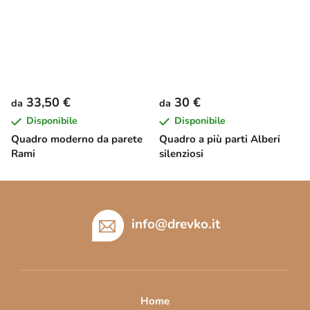
33,50 €
30 €
da
da
Disponibile
Disponibile
Quadro moderno da parete
Quadro a più parti Alberi
Rami
silenziosi
P
i
è
info
@
drevko.it
d
i
p
a
Home