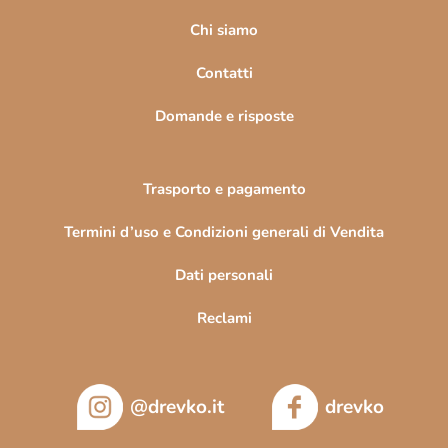
g
i
Chi siamo
n
Contatti
a
Domande e risposte
Trasporto e pagamento
Termini d’uso e Condizioni generali di Vendita
Dati personali
Reclami
@drevko.it
drevko