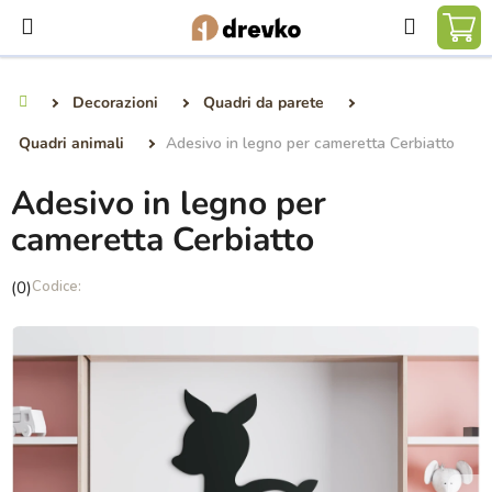
Vai
Ricerca
al
CA
contenuto
DE
Decorazioni
Quadri da parete
Casa
SP
Quadri animali
Adesivo in legno per cameretta Cerbiatto
Adesivo in legno per
cameretta Cerbiatto
La
(0)
valutazione
media
del
prodotto
è
0,0
su
5
stelle.