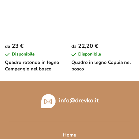
23 €
22,20 €
da
da
Disponibile
Disponibile
Quadro rotondo in legno
Quadro in legno Coppia nel
Campeggio nel bosco
bosco
P
i
è
info
@
drevko.it
d
i
p
a
Home