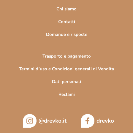
g
i
Chi siamo
n
Contatti
a
Domande e risposte
Trasporto e pagamento
Termini d’uso e Condizioni generali di Vendita
Dati personali
Reclami
@drevko.it
drevko