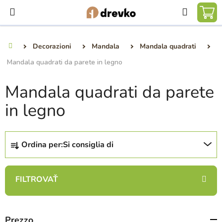
Vai
Ricerca
al
CA
contenuto
DE
Decorazioni
Mandala
Mandala quadrati
Casa
SP
Mandala quadrati da parete in legno
Mandala quadrati da parete
in legno
O
Ordina per:
Si consiglia di
r
d
i
n
a
m
Prezzo