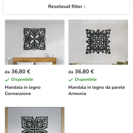
E
l
e
n
c
o
d
36,80 €
36,80 €
da
da
e
Disponibile
Disponibile
i
Mandala in legno
Mandala in legno da parete
p
Connessione
Armonia
r
o
d
o
t