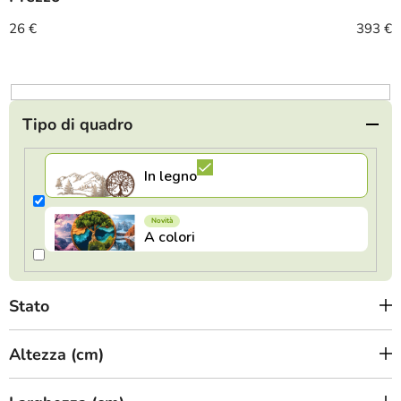
e
n
26
€
393
€
t
o
d
e
Tipo di quadro
i
p
r
o
d
o
t
Stato
t
i
Altezza (cm)