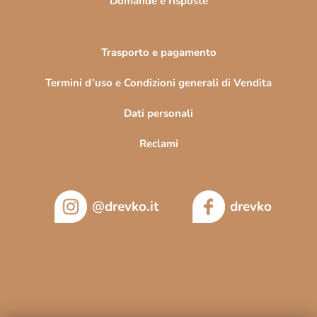
Domande e risposte
c
o
Trasporto e pagamento
Termini d’uso e Condizioni generali di Vendita
Dati personali
Reclami
@drevko.it
drevko