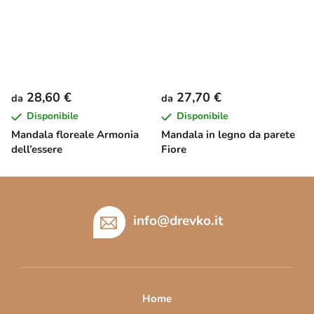
28,60 €
27,70 €
da
da
Disponibile
Disponibile
Mandala floreale Armonia
Mandala in legno da parete
dell’essere
Fiore
P
i
è
info
@
drevko.it
d
i
p
a
Home
g