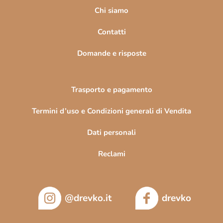
i
Chi siamo
n
Contatti
a
Domande e risposte
Trasporto e pagamento
Termini d’uso e Condizioni generali di Vendita
Dati personali
Reclami
@drevko.it
drevko