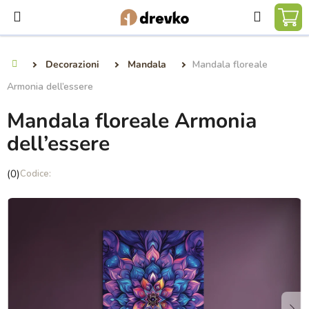
Vai
Ricerca
al
CA
contenuto
DE
Decorazioni
Mandala
Mandala floreale
Casa
SP
Armonia dell’essere
Mandala floreale Armonia
dell’essere
La
(0)
valutazione
media
del
prodotto
è
0,0
su
5
stelle.