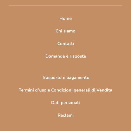
i
p
a
Home
g
i
Chi siamo
n
Contatti
a
Domande e risposte
Trasporto e pagamento
Termini d’uso e Condizioni generali di Vendita
Dati personali
Reclami