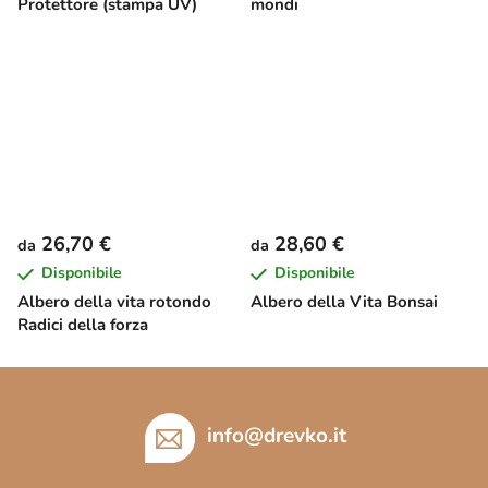
Protettore (stampa UV)
mondi
26,70 €
28,60 €
da
da
Disponibile
Disponibile
Albero della vita rotondo
Albero della Vita Bonsai
Radici della forza
P
i
è
info
@
drevko.it
d