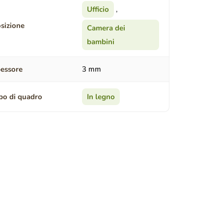
Ufficio
,
sizione
Camera dei
bambini
essore
3 mm
po di quadro
In legno