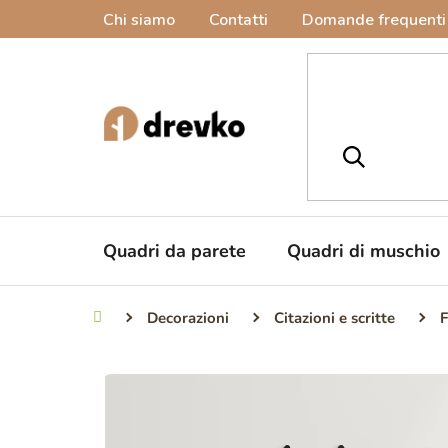
Vai
Chi siamo
Contatti
Domande frequenti
al
contenuto
Quadri da parete
Quadri di muschio
Decorazioni
Citazioni e scritte
F
Casa