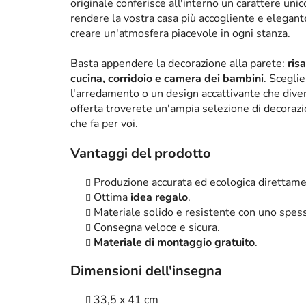
originale conferisce all'interno un carattere un
rendere la vostra casa più accogliente e elega
creare un'atmosfera piacevole in ogni stanza.
Basta appendere la decorazione alla parete:
ris
cucina, corridoio e camera dei bambini
. Scegli
l'arredamento o un design accattivante che diven
offerta troverete un'ampia selezione di decorazi
che fa per voi.
Vantaggi del prodotto
Produzione accurata ed ecologica direttame
Ottima
idea regalo
.
Materiale solido e resistente con uno spe
Consegna veloce e sicura.
Materiale di montaggio gratuito
.
Dimensioni dell'insegna
33,5 x 41 cm