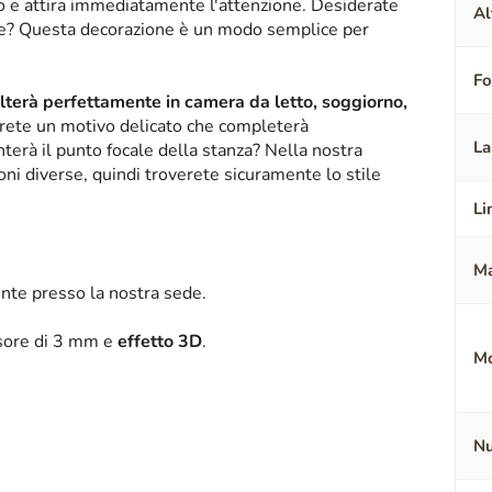
ico e attira immediatamente l'attenzione. Desiderate
Al
nte? Questa decorazione è un modo semplice per
F
alterà perfettamente in camera da letto, soggiorno,
erete un motivo delicato che completerà
La
terà il punto focale della stanza? Nella nostra
oni diverse, quindi troverete sicuramente lo stile
Li
Ma
nte presso la nostra sede.
ssore di 3 mm e
effetto 3D
.
Mo
Nu