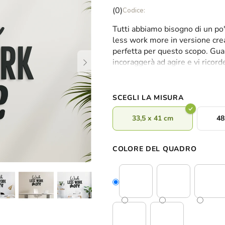
La
(0)
valutazione
Tutti abbiamo bisogno di un po
media
less work more
in versione cre
del
perfetta per questo scopo. Guar
prodotto
incoraggerà ad agire e vi ricorde
è
ideale per questa citazione è q
0,0
l'ufficio o la palestra.
su
5
SCEGLI LA MISURA
stelle.
33,5 x 41 cm
48
COLORE DEL QUADRO