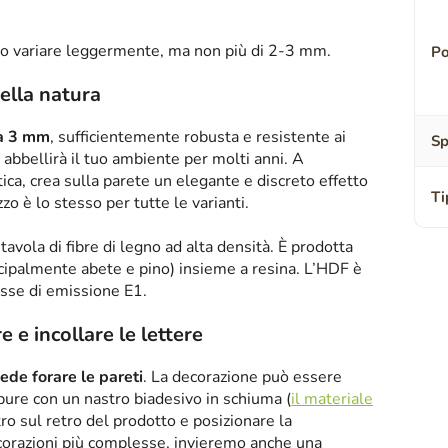
o variare leggermente, ma non più di 2-3 mm.
Po
ella natura
sa 3 mm
, sufficientemente robusta e resistente ai
Sp
abbellirà il tuo ambiente per molti anni. A
tica, crea sulla parete un elegante e discreto effetto
Ti
zzo è lo stesso per tutte le varianti.
tavola di fibre di legno ad alta densità. È prodotta
ipalmente abete e pino) insieme a resina. L’HDF è
asse di emissione E1.
 e incollare le lettere
iede forare le pareti
. La decorazione può essere
oppure con un nastro biadesivo in schiuma (
il materiale
tro sul retro del prodotto e posizionare la
corazioni più complesse, invieremo anche una