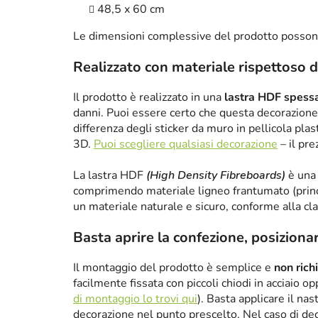
48,5 x 60 cm
Le dimensioni complessive del prodotto posson
Realizzato con materiale rispettoso d
Il prodotto è realizzato in una
lastra HDF spes
danni. Puoi essere certo che questa decorazione 
differenza degli sticker da muro in pellicola plas
3D.
Puoi scegliere qualsiasi decorazione
– il pre
La lastra HDF
(High Density Fibreboards)
è una 
comprimendo materiale ligneo frantumato (princ
un materiale naturale e sicuro, conforme alla cl
Basta aprire la confezione, posizionare
Il montaggio del prodotto è semplice e
non rich
facilmente fissata con piccoli chiodi in acciaio 
di montaggio lo trovi qui
). Basta applicare il nas
decorazione nel punto prescelto. Nel caso di de