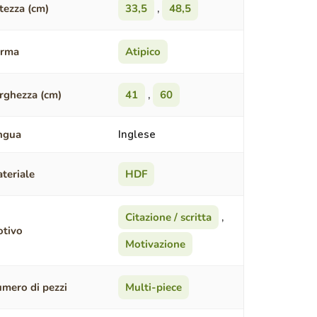
tezza (cm)
33,5
,
48,5
orma
Atipico
rghezza (cm)
41
,
60
ngua
Inglese
teriale
HDF
Citazione / scritta
,
tivo
Motivazione
mero di pezzi
Multi-piece