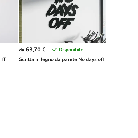
63,70 €
Disponibile
da
 IT
Scritta in legno da parete No days off