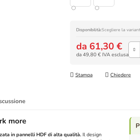
Disponibilità:
Scegliere la varian
da
61,30 €
da
49,80 €
IVA esclusa
Prezzo della misura:
Stampa
Chiedere
scussione
ork more
ata in pannelli HDF di alta qualità.
Il design