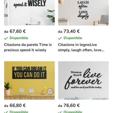
67,60 €
73,40 €
da
da
Disponibile
Disponibile
Citazione da parete Time is
Citazione in legnoLive
precious spend it wisely
simply, laugh often, love
deeply
66,80 €
76,60 €
da
da
Disponibile
Disponibile