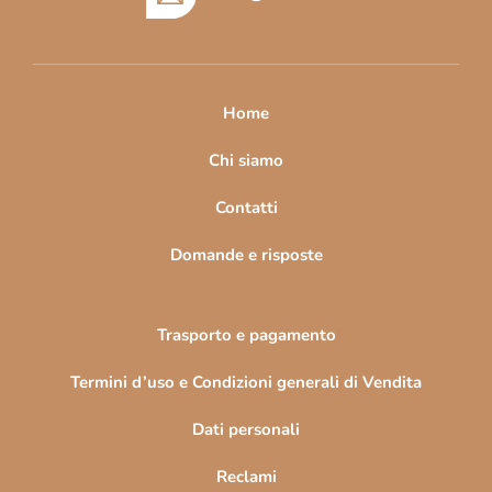
d
i
p
a
Home
g
i
Chi siamo
n
Contatti
a
Domande e risposte
Trasporto e pagamento
Termini d’uso e Condizioni generali di Vendita
Dati personali
Reclami