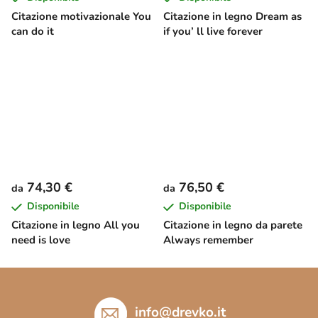
Citazione motivazionale You
Citazione in legno Dream as
can do it
if you’ ll live forever
74,30 €
76,50 €
da
da
Disponibile
Disponibile
Citazione in legno All you
Citazione in legno da parete
need is love
Always remember
P
i
è
info
@
drevko.it