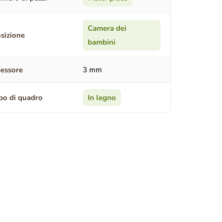
Camera dei
sizione
bambini
essore
3 mm
po di quadro
In legno