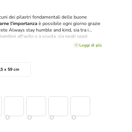
lcuni dei pilastri fondamentali delle buone
arne l'importanza
è possibile ogni giorno grazie
rete Always stay humble and kind, sia tra i
ambini all'asilo o a scuola, sia negli spazi
mensioni
e agli
8 colori
, si abbina facilmente
Leggi di più
ltri elementi dell'arredamento.
,5 x 59 cm