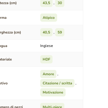
tezza (cm)
43,5
,
30
orma
Atipico
rghezza (cm)
40,5
,
59
ngua
Inglese
teriale
HDF
Amore
,
tivo
Citazione / scritta
,
Motivazione
mero di pezzi
Multi-piece