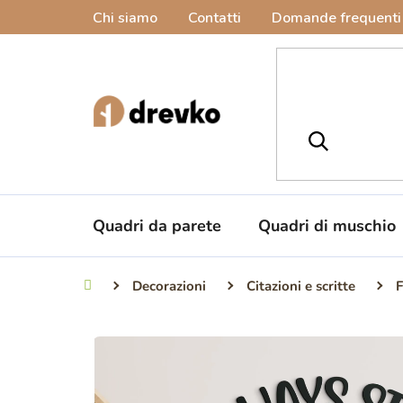
Vai
Chi siamo
Contatti
Domande frequenti
al
contenuto
Quadri da parete
Quadri di muschio
Decorazioni
Citazioni e scritte
F
Casa