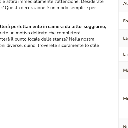
ico e attira immediatamente l'attenzione. Desiderate
Al
nte? Questa decorazione è un modo semplice per
F
alterà perfettamente in camera da letto, soggiorno,
erete un motivo delicato che completerà
La
terà il punto focale della stanza? Nella nostra
oni diverse, quindi troverete sicuramente lo stile
Li
Ma
Mo
Nu