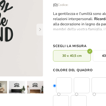
La
(0)
valutazione
La gentilezza e l'umiltà sono a
media
relazioni interpersonali.
Ricord
del
alla decorazione in legno da pa
prodotto
membri della vostra famiglia, i b
è
comuni.& nbsp;Grazie alle
2 di
0,0
alla camera dei bambini e ad a
su
5
SCEGLI LA MISURA
stelle.
30 x 40,5 cm
43
COLORE DEL QUADRO