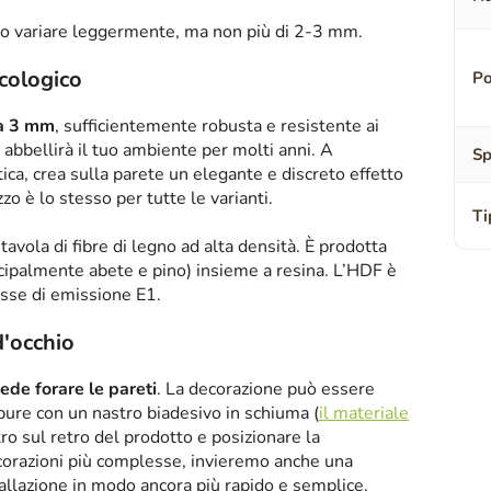
o variare leggermente, ma non più di 2-3 mm.
ecologico
Po
sa 3 mm
, sufficientemente robusta e resistente ai
abbellirà il tuo ambiente per molti anni. A
Sp
tica, crea sulla parete un elegante e discreto effetto
zzo è lo stesso per tutte le varianti.
Ti
tavola di fibre di legno ad alta densità. È prodotta
ipalmente abete e pino) insieme a resina. L’HDF è
asse di emissione E1.
d'occhio
iede forare le pareti
. La decorazione può essere
oppure con un nastro biadesivo in schiuma (
il materiale
tro sul retro del prodotto e posizionare la
corazioni più complesse, invieremo anche una
tallazione in modo ancora più rapido e semplice.