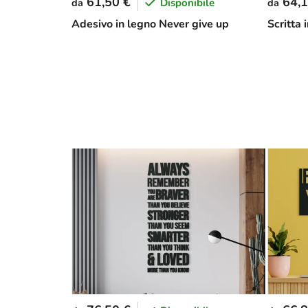
61,50 €
64,1
Disponibile
da
da
Adesivo in legno Never give up
Scritta 